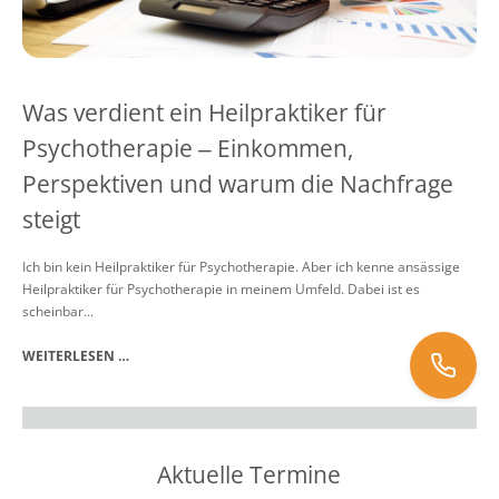
Was verdient ein Heilpraktiker für
Psychotherapie ‒ Einkommen,
Perspektiven und warum die Nachfrage
steigt
Ich bin kein Heilpraktiker für Psychotherapie. Aber ich kenne ansässige
Heilpraktiker für Psychotherapie in meinem Umfeld. Dabei ist es
scheinbar...
WEITERLESEN …
0341 68709428
Aktuelle Termine
andree@deutsche-heilpraktikerschule.de