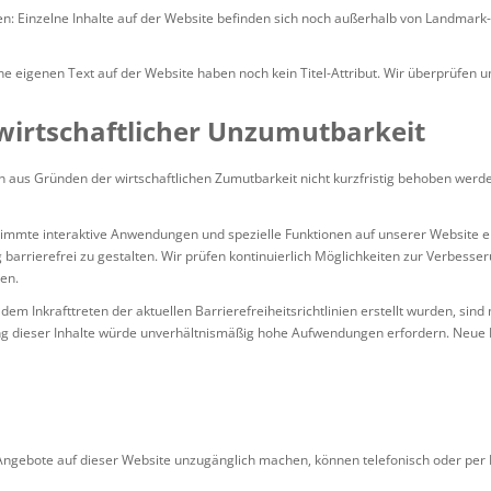
n: Einzelne Inhalte auf der Website befinden sich noch außerhalb von Landmark
hne eigenen Text auf der Website haben noch kein Titel-Attribut. Wir überprüfen u
wirtschaftlicher Unzumutbarkeit
n aus Gründen der wirtschaftlichen Zumutbarkeit nicht kurzfristig behoben werd
mmte interaktive Anwendungen und spezielle Funktionen auf unserer Website erf
g barrierefrei zu gestalten. Wir prüfen kontinuierlich Möglichkeiten zur Verbess
gen.
r dem Inkrafttreten der aktuellen Barrierefreiheitsrichtlinien erstellt wurden, sin
ung dieser Inhalte würde unverhältnismäßig hohe Aufwendungen erfordern. Neue 
 Angebote auf dieser Website unzugänglich machen, können telefonisch oder per 