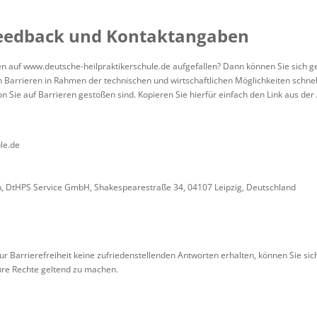
Feedback und Kontaktangaben
n auf www.deutsche-heilpraktikerschule.de aufgefallen? Dann können Sie sich ge
arrieren in Rahmen der technischen und wirtschaftlichen Möglichkeiten schnells
on Sie auf Barrieren gestoßen sind. Kopieren Sie hierfür einfach den Link aus de
ule.de
en, DtHPS Service GmbH, Shakespearestraße 34, 04107 Leipzig, Deutschland
zur Barrierefreiheit keine zufriedenstellenden Antworten erhalten, können Sie si
Ihre Rechte geltend zu machen.