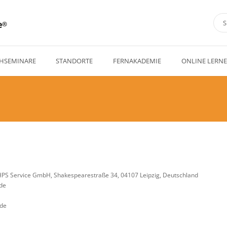
e
HSEMINARE
STANDORTE
FERNAKADEMIE
ONLINE LERN
PS Service GmbH, Shakespearestraße 34, 04107 Leipzig, Deutschland
.de
.de