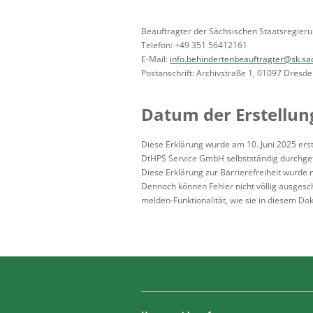
Beauftragter der Sächsischen Staatsregier
Telefon: +49 351 56412161
E-Mail:
info.behindertenbeauftragter@sk.sa
Postanschrift: Archivstraße 1, 01097 Dresd
Datum der Erstellung
Diese Erklärung wurde am 10. Juni 2025 erste
DtHPS Service GmbH selbstständig durchgef
Diese Erklärung zur Barrierefreiheit wurde m
Dennoch können Fehler nicht völlig ausgesch
melden-Funktionalität, wie sie in diesem Do