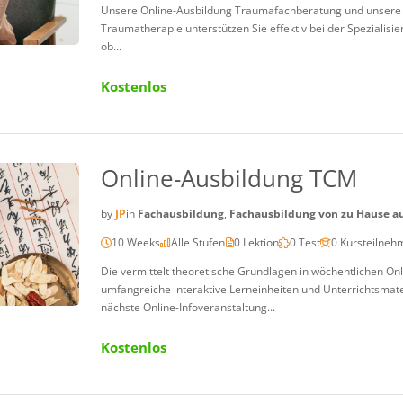
Unsere Online-Ausbildung Traumafachberatung und unsere O
Traumatherapie unterstützen Sie effektiv bei der Spezialis
ob...
Kostenlos
Online-Ausbildung TCM
by
JP
in
Fachausbildung
,
Fachausbildung von zu Hause a
10 Weeks
Alle Stufen
0 Lektion
0 Test
0 Kursteilneh
Die vermittelt theoretische Grundlagen in wöchentlichen On
umfangreiche interaktive Lerneinheiten und Unterrichtsmate
nächste Online-Infoveranstaltung...
Kostenlos