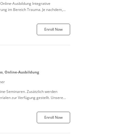
nline-Ausbildung Integrative
ierung im Bereich Trauma. Je nachdem,
Enroll Now
us
,
Online-Ausbildung
mer
line-Seminaren. Zusätzlich werden
rialen zur Verfügung gestellt. Unsere
Enroll Now