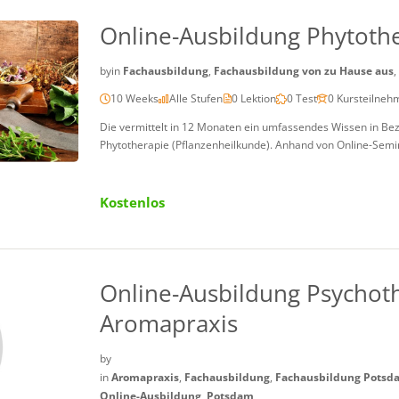
Online-Ausbildung Phytoth
by
in
Fachausbildung
,
Fachausbildung von zu Hause aus
,
10 Weeks
Alle Stufen
0 Lektion
0 Test
0 Kursteilneh
Die vermittelt in 12 Monaten ein umfassendes Wissen in Bezu
Phytotherapie (Pflanzenheilkunde). Anhand von Online-Semin
Kostenlos
Online-Ausbildung Psychot
Aromapraxis
by
in
Aromapraxis
,
Fachausbildung
,
Fachausbildung Potsd
Online-Ausbildung
,
Potsdam