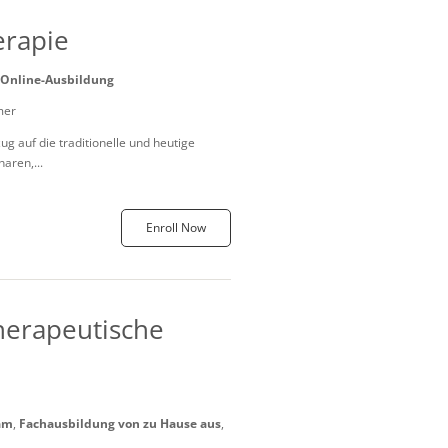
erapie
Online-Ausbildung
mer
g auf die traditionelle und heutige
aren,...
Enroll Now
herapeutische
am
,
Fachausbildung von zu Hause aus
,