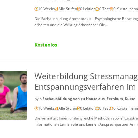
10 Weeks
Alle Stufen
0 Lektion
0 Test
0 Kursteilneh
Die Fachausbildung Aromapraxis – Psychologische Beratung i
arbeiten und die Wirkung ätherischer Öle...
Kostenlos
Weiterbildung Stressmana
Entspannungsverfahren im 
by
in
Fachausbildung von zu Hause aus
,
Fernkurs
,
Kurse
10 Weeks
Alle Stufen
0 Lektion
0 Test
0 Kursteilneh
Die vermittelt Ihnen umfangreiche Methoden sowie Kurzstra
Informationen Lernen Sie uns kennen Ansprechpartner Anm