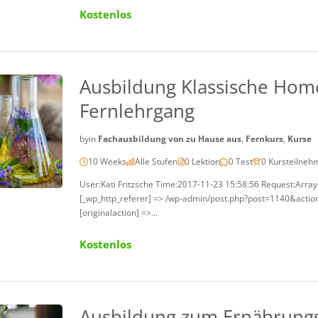
Kostenlos
Ausbildung Klassische Hom
Fernlehrgang
by
in
Fachausbildung von zu Hause aus
,
Fernkurs
,
Kurse
10 Weeks
Alle Stufen
0 Lektion
0 Test
0 Kursteilneh
User:Kati Fritzsche Time:2017-11-23 15:58:56 Request:Arra
[_wp_http_referer] => /wp-admin/post.php?post=1140&action=e
[originalaction] =>...
Kostenlos
Ausbildung zum Ernährungs