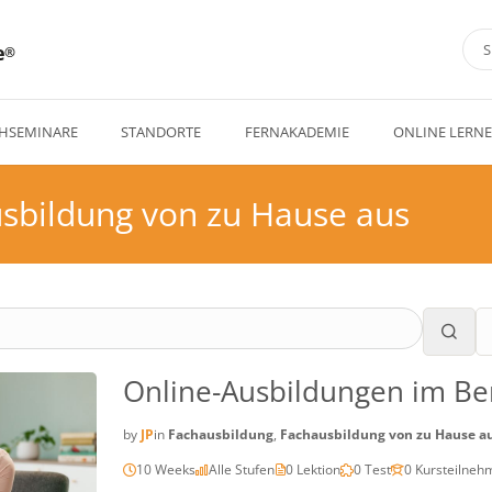
e
HSEMINARE
STANDORTE
FERNAKADEMIE
ONLINE LERN
sbildung von zu Hause aus
Online-Ausbildungen im Be
by
JP
in
Fachausbildung
,
Fachausbildung von zu Hause a
10 Weeks
Alle Stufen
0 Lektion
0 Test
0 Kursteilneh