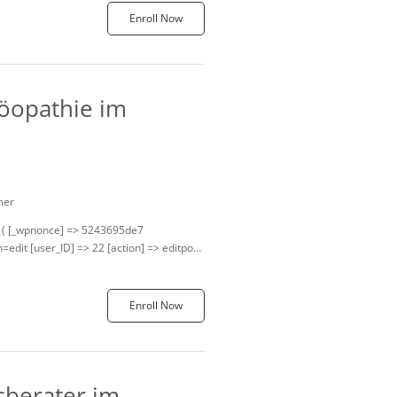
Enroll Now
öopathie im
mer
y ( [_wpnonce] => 5243695de7
dit [user_ID] => 22 [action] => editpost
Enroll Now
berater im