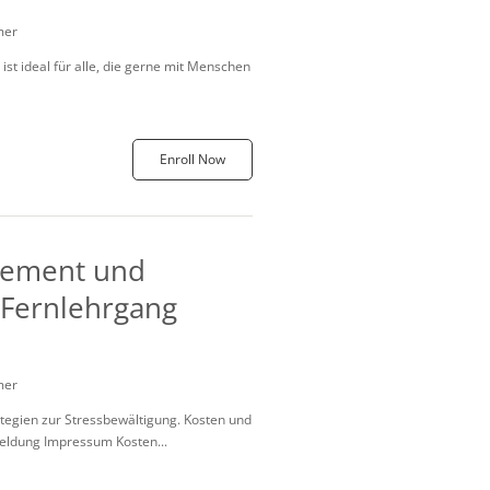
mer
st ideal für alle, die gerne mit Menschen
Enroll Now
gement und
Fernlehrgang
mer
tegien zur Stressbewältigung. Kosten und
eldung Impressum Kosten...