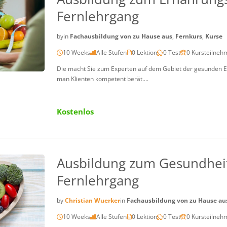
Fernlehrgang
by
in
Fachausbildung von zu Hause aus
,
Fernkurs
,
Kurse
10 Weeks
Alle Stufen
0 Lektion
0 Test
0 Kursteilneh
Die macht Sie zum Experten auf dem Gebiet der gesunden Er
man Klienten kompetent berät....
Kostenlos
Ausbildung zum Gesundheit
Fernlehrgang
by
Christian Wuerker
in
Fachausbildung von zu Hause au
10 Weeks
Alle Stufen
0 Lektion
0 Test
0 Kursteilneh