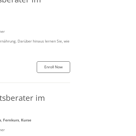
mer
nährung. Darüber hinaus lernen Sie, wie
Enroll Now
sberater im
s
,
Fernkurs
,
Kurse
mer