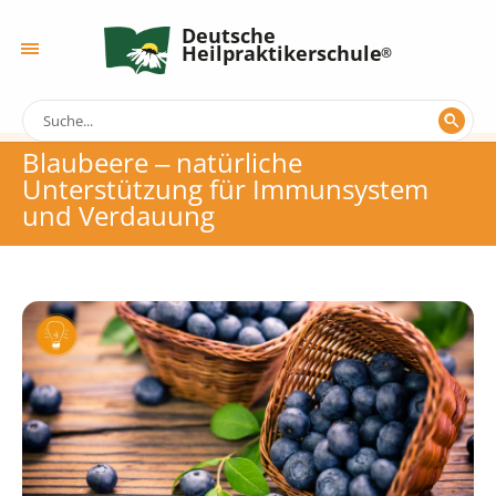
Deutsche
Heilpraktikerschule
Blaubeere ‒ natürliche
Unterstützung für Immunsystem
und Verdauung