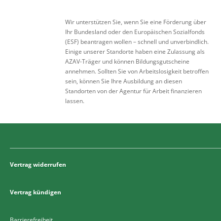
Wir unterstützen Sie, wenn Sie eine Förderung über
Ihr Bundesland oder den Europäischen Sozialfonds
(ESF) beantragen wollen – schnell und unverbindlich.
Einige unserer Standorte haben eine Zulassung als
AZAV-Träger und können Bildungsgutscheine
annehmen. Sollten Sie von Arbeitslosigkeit betroffen
sein, können Sie Ihre Ausbildung an diesen
Standorten von der Agentur für Arbeit finanzieren
lassen.
Vertrag widerrufen
Vertrag kündigen
Barrierefreiheit