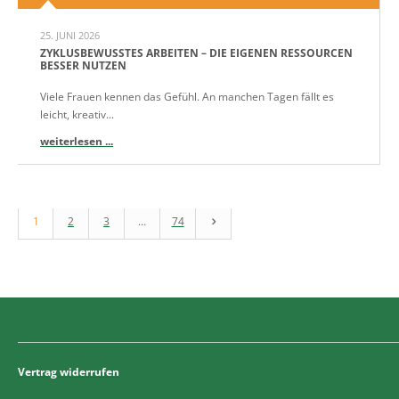
25. JUNI 2026
ZYKLUSBEWUSSTES ARBEITEN – DIE EIGENEN RESSOURCEN
BESSER NUTZEN
Viele Frauen kennen das Gefühl. An manchen Tagen fällt es
leicht, kreativ...
weiterlesen ...
1
2
3
…
74
Vertrag widerrufen