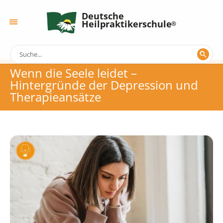
Deutsche
Heilpraktikerschule
Wenn die Seele leidet –
Hintergründe der Depression und
Therapieansätze