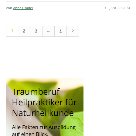
von
Anne Usadel
31. JANUAR 2024
1
2
3
…
8