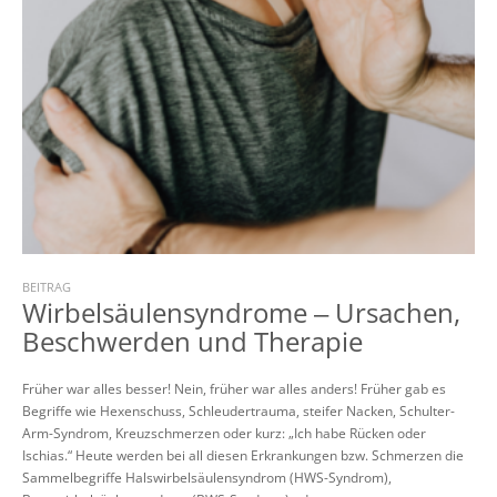
BEITRAG
Wirbelsäulensyndrome ‒ Ursachen,
Beschwerden und Therapie
Früher war alles besser! Nein, früher war alles anders! Früher gab es
Begriffe wie Hexenschuss, Schleudertrauma, steifer Nacken, Schulter-
Arm-Syndrom, Kreuzschmerzen oder kurz: „Ich habe Rücken oder
Ischias.“ Heute werden bei all diesen Erkrankungen bzw. Schmerzen die
Sammelbegriffe Halswirbelsäulensyndrom (HWS-Syndrom),