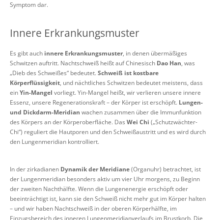
Symptom dar.
Innere Erkrankungsmuster
Es gibt auch
innere Erkrankungsmuster
, in denen übermäßiges
Schwitzen auftritt. Nachtschweiß heißt auf Chinesisch
Dao Han
, was
„Dieb des Schweißes“ bedeutet.
Schweiß ist
kostbare
Körperflüssigkeit
, und nächtliches Schwitzen bedeutet meistens, dass
ein
Yin-Mangel
vorliegt. Yin-Mangel heißt, wir verlieren unsere innere
Essenz, unsere Regenerationskraft – der Körper ist erschöpft.
Lungen-
und Dickdarm-Meridian
wachen zusammen über die Immunfunktion
des Körpers an der Körperoberfläche. Das
Wei Chi
(„Schutzwächter-
Chi“) reguliert die Hautporen und den Schweißaustritt und es wird durch
den Lungenmeridian kontrolliert.
In der zirkadianen
Dynamik der Meridiane
(Organuhr) betrachtet, ist
der Lungenmeridian besonders aktiv um vier Uhr morgens, zu Beginn
der zweiten Nachthälfte. Wenn die Lungenenergie erschöpft oder
beeinträchtigt ist, kann sie den Schweiß nicht mehr gut im Körper halten
– und wir haben Nachtschweiß in der oberen Körperhälfte, im
Einzugsbereich des inneren Lungenmeridianverlaufs im Brustkorb. Die