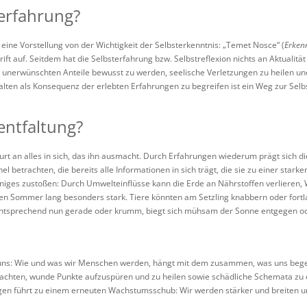
terfahrung?
 eine Vorstellung von der Wichtigkeit der Selbsterkenntnis: „Temet Nosce“ (
Erkenn
rift auf. Seitdem hat die Selbsterfahrung bzw. Selbstreflexion nichts an Aktualitä
d unerwünschten Anteile bewusst zu werden, seelische Verletzungen zu heilen 
ten als Konsequenz der erlebten Erfahrungen zu begreifen ist ein Weg zur Selbs
entfaltung?
t an alles in sich, das ihn ausmacht. Durch Erfahrungen wiederum prägt sich die i
el betrachten, die bereits alle Informationen in sich trägt, die sie zu einer sta
niges zustoßen: Durch Umwelteinflüsse kann die Erde an Nährstoffen verlieren,
en Sommer lang besonders stark. Tiere könnten am Setzling knabbern oder for
ntsprechend nun gerade oder krumm, biegt sich mühsam der Sonne entgegen oder 
t uns: Wie und was wir Menschen werden, hängt mit dem zusammen, was uns begeg
rachten, wunde Punkte aufzuspüren und zu heilen sowie schädliche Schemata zu
ngen führt zu einem erneuten Wachstumsschub: Wir werden stärker und breiten u