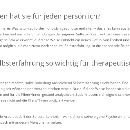
n hat sie für jeden persönlich?
 inneres Wachstum zu fördern und sich gesund zu entfalten – das alles kann aus 
tärken und auch die Empfindungen der eigenen Selbstwirksamkeit zu intensiviere
gene Stärke erkannt. Auf diese Weise entsteht ein neues Gefühl von Freiheit u
 möglich, die man zuvor noch scheute. Selbsterfahrung ist die spannende Reise z
bsterfahrung so wichtig für therapeutis
beiten möchte, sollte unbedingt ausreichend Selbsterfahrung erlebt haben. Das 
higkeit während der therapeutischen Arbeit. Nur auf diese Weise lassen sich d
und für die Klient*Innen gesund analysieren. Zudem lassen sich eigene schme
ese nicht auf die Klient*Innen projiziert werden.
de Arbeit bedarf der Selbsterkenntnis – wer sich und seine eigene Psyche wir ein
tisch mit anderen Menschen arbeiten.