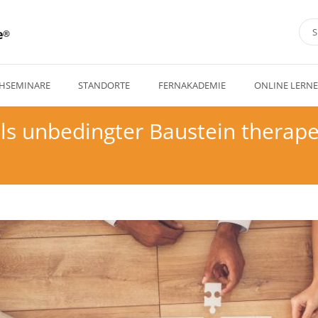
e
HSEMINARE
STANDORTE
FERNAKADEMIE
ONLINE LERN
ls unbedingter Baustein therape