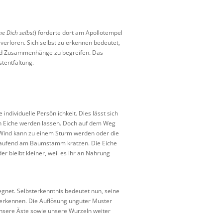
e Dich selbst
) forderte dort am Apollotempel
t verloren. Sich selbst zu erkennen bedeutet,
und Zusammenhänge zu begreifen. Das
tentfaltung.
ndividuelle Persönlichkeit. Dies lässt sich
rken Eiche werden lassen. Doch auf dem Weg
 Wind kann zu einem Sturm werden oder die
tlaufend am Baumstamm kratzen. Die Eiche
bleibt kleiner, weil es ihr an Nahrung
net. Selbsterkenntnis bedeutet nun, seine
 erkennen. Die Auflösung unguter Muster
nsere Äste sowie unsere Wurzeln weiter