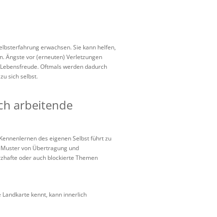
Selbsterfahrung erwachsen. Sie kann helfen,
n. Ängste vor (erneuten) Verletzungen
nd Lebensfreude. Oftmals werden dadurch
u sich selbst.
ch arbeitende
Kennenlernen des eigenen Selbst führt zu
ie Muster von Übertragung und
rzhafte oder auch blockierte Themen
e Landkarte kennt, kann innerlich