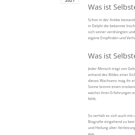
2021
Was ist Selbs
Schon in der Antike bestand
in Delphi die bekannte Insch
sich seiner verdrängten un
eigene Empfinden und Verhal
Was ist Selbst
Jeder Mensch trägt von Gebur
anhand des Bildes einer Eich
dieses Wachsens mag ihr ei
Sonne brennt einen trocken
wächst ihren Erfahrungen e
fehlt.
So verhält es sich auch mi
Biografie eingehend zu bet
und Heilung alter Verletzu
aus.