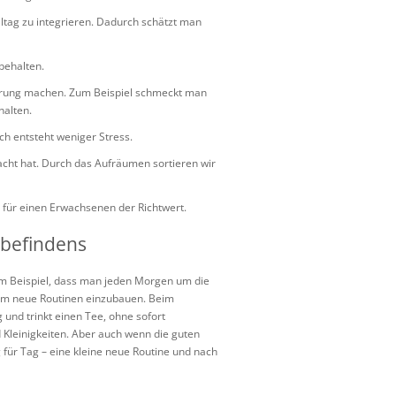
Alltag zu integrieren. Dadurch schätzt man
behalten.
ahrung machen. Zum Beispiel schmeckt man
halten.
h entsteht weniger Stress.
acht hat. Durch das Aufräumen sortieren wir
t für einen Erwachsenen der Richtwert.
lbefindens
zum Beispiel, dass man jeden Morgen um die
 um neue Routinen einzubauen. Beim
 und trinkt einen Tee, ohne sofort
d Kleinigkeiten. Aber auch wenn die guten
g für Tag – eine kleine neue Routine und nach