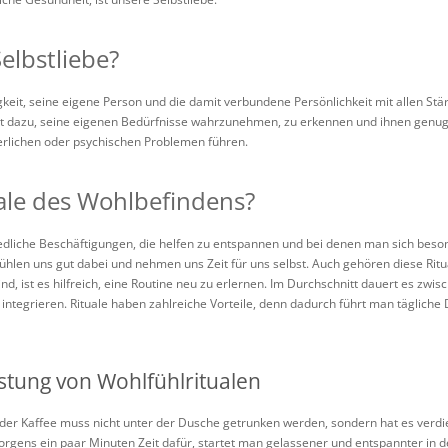
elbstliebe?
higkeit, seine eigene Person und die damit verbundene Persönlichkeit mit allen
ört dazu, seine eigenen Bedürfnisse wahrzunehmen, zu erkennen und ihnen genu
erlichen oder psychischen Problemen führen.
ale des Wohlbefindens?
dliche Beschäftigungen, die helfen zu entspannen und bei denen man sich besond
 fühlen uns gut dabei und nehmen uns Zeit für uns selbst. Auch gehören diese Ritu
sind, ist es hilfreich, eine Routine neu zu erlernen. Im Durchschnitt dauert es zw
 integrieren. Rituale haben zahlreiche Vorteile, denn dadurch führt man tägliche
istung von Wohlfühlritualen
er Kaffee muss nicht unter der Dusche getrunken werden, sondern hat es verdi
gens ein paar Minuten Zeit dafür, startet man gelassener und entspannter in d