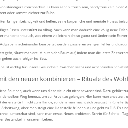
 von ständiger Erreichbarkeit. Es kann sehr hilfreich sein, handyfreie Zeit in den 
ent oder kommt leichter zur Ruhe.
en bringen Leichtigkeit und helfen, seine körperliche und mentale Fitness beizu
iges Essen unterstützt im Alltag. Auch kann man dadurch eine völlig neue Erf
r man erkennt auch, was einem vielleicht nicht so guttut und ändert sein Essver
 Aufgaben nacheinander bearbeitet werden, passieren weniger Fehler und dadurc
tt geht, räumt man drei Minuten den Raum auf, indem man die letzte Zeit verbr
 gehen auch ruhiger ins Bett.
ne ist wichtig für unsere Gesundheit. Zwischen sechs und acht Stunden Schlaf is
mit den neuen kombinieren – Rituale des Woh
liche Routinen, auch wenn uns diese vielleicht nicht bewusst sind. Dazu gehört 
der denselben Weg benutzt, um zur Arbeit zu gelangen. Hier kann man ansetzen,
 der erste Griff nicht zum Handy, sondern man macht sich bewusst in Ruhe fertig
 Arbeitsweg, aber man steigt eine Haltestelle früher aus und geht zu Fuß. Es sin
 schnell umsetzbar sind, kann man etwas Neues probieren. Schritt für Schritt – Ta
tiger Bestandteil in unserem Leben.