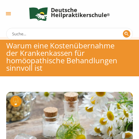
Deutsche
Heilpraktikerschule
Warum eine Kostenübernahme
der Krankenkassen für
homöopathische Behandlungen
sinnvoll ist