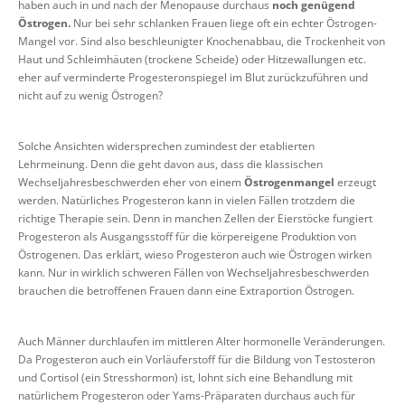
haben auch in und nach der Menopause durchaus
noch genügend
Östrogen
.
Nur bei sehr schlanken Frauen liege oft ein echter Östrogen-
Mangel vor. Sind also beschleunigter Knochenabbau, die Trockenheit von
Haut und Schleimhäuten (trockene Scheide) oder Hitzewallungen etc.
eher auf verminderte Progesteronspiegel im Blut zurückzuführen und
nicht auf zu wenig Östrogen?
Solche Ansichten widersprechen zumindest der etablierten
Lehrmeinung. Denn die geht davon aus, dass die klassischen
Wechseljahresbeschwerden eher von einem
Östrogenmangel
erzeugt
werden. Natürliches Progesteron kann in vielen Fällen trotzdem die
richtige Therapie sein. Denn in manchen Zellen der Eierstöcke fungiert
Progesteron als Ausgangsstoff für die körpereigene Produktion von
Östrogenen. Das erklärt, wieso Progesteron auch wie Östrogen wirken
kann. Nur in wirklich schweren Fällen von Wechseljahresbeschwerden
brauchen die betroffenen Frauen dann eine Extraportion Östrogen.
Auch Männer durchlaufen im mittleren Alter hormonelle Veränderungen.
Da Progesteron auch ein Vorläuferstoff für die Bildung von Testosteron
und Cortisol (ein Stresshormon) ist, lohnt sich eine Behandlung mit
natürlichem Progesteron oder Yams-Präparaten durchaus auch für