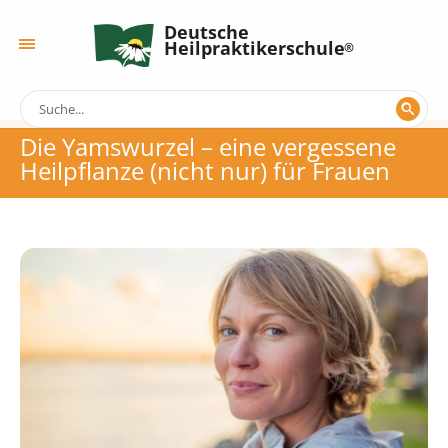
Deutsche
Heilpraktikerschule
Die Yamswurzel – eine vergessene
Heilpflanze (nicht nur) für Frauen