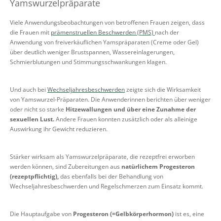
Yamswurzelpräparate
Viele Anwendungsbeobachtungen von betroffenen Frauen zeigen, dass
die Frauen mit
prämenstruellen Beschwerden (PMS)
nach der
Anwendung von freiverkäuflichen Yamspräparaten (Creme oder Gel)
über deutlich weniger Brustspannen, Wassereinlagerungen,
Schmierblutungen und Stimmungsschwankungen klagen.
Und auch bei
Wechseljahresbeschwerden
zeigte sich die Wirksamkeit
von Yamswurzel-Präparaten. Die Anwenderinnen berichten über weniger
oder nicht so starke
Hitzewallungen und über eine Zunahme der
sexuellen Lust
.
Andere Frauen konnten zusätzlich oder als alleinige
Auswirkung ihr Gewicht reduzieren.
Stärker wirksam als Yamswurzelpräparate, die rezeptfrei erworben
werden können, sind Zubereitungen aus
natürlichem Progesteron
(rezeptpflichtig),
das ebenfalls bei der Behandlung von
Wechseljahresbeschwerden und Regelschmerzen zum Einsatz kommt.
Die Hauptaufgabe von
Progesteron (=Gelbkörperhormon)
ist es, eine