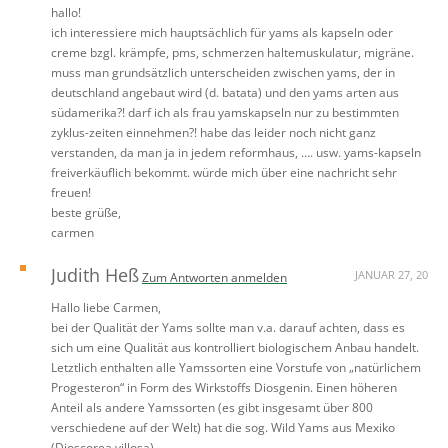
hallo!
ich interessiere mich hauptsächlich für yams als kapseln oder
creme bzgl. krämpfe, pms, schmerzen haltemuskulatur, migräne.
muss man grundsätzlich unterscheiden zwischen yams, der in
deutschland angebaut wird (d. batata) und den yams arten aus
südamerika?! darf ich als frau yamskapseln nur zu bestimmten
zyklus-zeiten einnehmen?! habe das leider noch nicht ganz
verstanden, da man ja in jedem reformhaus, …. usw. yams-kapseln
freiverkäuflich bekommt. würde mich über eine nachricht sehr
freuen!
beste grüße,
carmen
Judith Heß
JANUAR 27, 20
Zum Antworten anmelden
Hallo liebe Carmen,
bei der Qualität der Yams sollte man v.a. darauf achten, dass es
sich um eine Qualität aus kontrolliert biologischem Anbau handelt.
Letztlich enthalten alle Yamssorten eine Vorstufe von „natürlichem
Progesteron“ in Form des Wirkstoffs Diosgenin. Einen höheren
Anteil als andere Yamssorten (es gibt insgesamt über 800
verschiedene auf der Welt) hat die sog. Wild Yams aus Mexiko
(Dioscorea villosa).