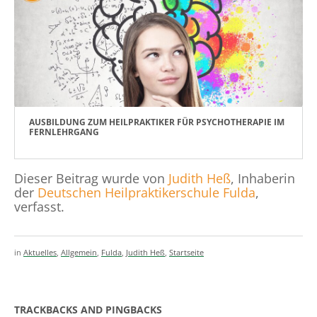
AUSBILDUNG ZUM HEILPRAKTIKER FÜR PSYCHOTHERAPIE IM
FERNLEHRGANG
Dieser Beitrag wurde von
Judith Heß
, Inhaberin
der
Deutschen Heilpraktikerschule Fulda
,
verfasst.
in
Aktuelles
,
Allgemein
,
Fulda
,
Judith Heß
,
Startseite
TRACKBACKS AND PINGBACKS