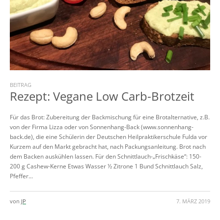
BEITRAG
Rezept: Vegane Low Carb-Brotzeit
Für das Brot: Zubereitung der Backmischung für eine Brotalternative, z.B.
von der Firma Lizza oder von Sonnenhang-Back (www.sonnenhang-
back.de), die eine Schülerin der Deutschen Heilpraktikerschule Fulda vor
Kurzem auf den Markt gebracht hat, nach Packungsanleitung. Brot nach
dem Backen auskühlen lassen. Für den Schnittlauch-„Frischkäse“: 150-
200 g Cashew-Kerne Etwas Wasser ½ Zitrone 1 Bund Schnittlauch Salz,
Pfeffer...
von
JP
7. MÄRZ 2019