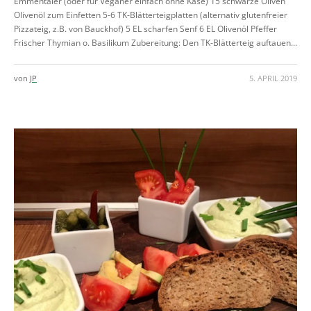
Emmentaler (oder für Veganer einfach ohne Käse) 15 schwarze Oliven
Olivenöl zum Einfetten 5-6 TK-Blätterteigplatten (alternativ glutenfreier
Pizzateig, z.B. von Bauckhof) 5 EL scharfen Senf 6 EL Olivenöl Pfeffer
Frischer Thymian o. Basilikum Zubereitung: Den TK-Blätterteig auftauen...
von
JP
5. APRIL 2019