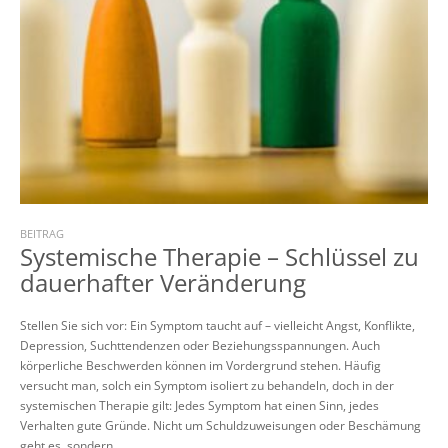
BEITRAG
Systemische Therapie – Schlüssel zu
dauerhafter Veränderung
Stellen Sie sich vor: Ein Symptom taucht auf – vielleicht Angst, Konflikte,
Depression, Suchttendenzen oder Beziehungsspannungen. Auch
körperliche Beschwerden können im Vordergrund stehen. Häufig
versucht man, solch ein Symptom isoliert zu behandeln, doch in der
systemischen Therapie gilt: Jedes Symptom hat einen Sinn, jedes
Verhalten gute Gründe. Nicht um Schuldzuweisungen oder Beschämung
geht es, sondern...