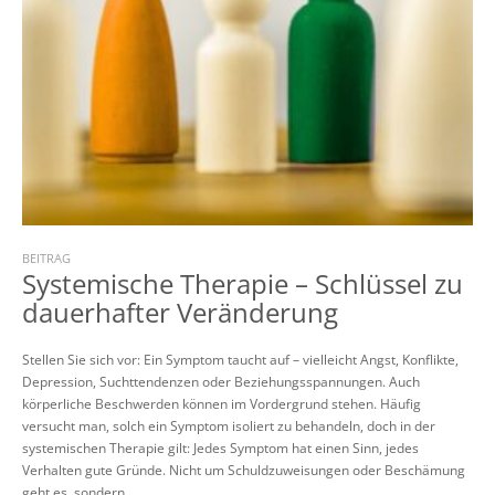
BEITRAG
Systemische Therapie – Schlüssel zu
dauerhafter Veränderung
Stellen Sie sich vor: Ein Symptom taucht auf – vielleicht Angst, Konflikte,
Depression, Suchttendenzen oder Beziehungsspannungen. Auch
körperliche Beschwerden können im Vordergrund stehen. Häufig
versucht man, solch ein Symptom isoliert zu behandeln, doch in der
systemischen Therapie gilt: Jedes Symptom hat einen Sinn, jedes
Verhalten gute Gründe. Nicht um Schuldzuweisungen oder Beschämung
geht es, sondern...