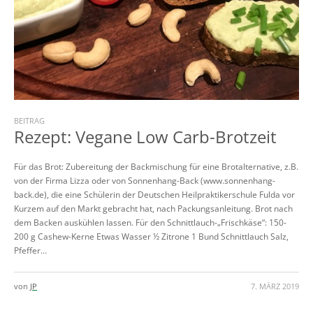
BEITRAG
Rezept: Vegane Low Carb-Brotzeit
Für das Brot: Zubereitung der Backmischung für eine Brotalternative, z.B.
von der Firma Lizza oder von Sonnenhang-Back (www.sonnenhang-
back.de), die eine Schülerin der Deutschen Heilpraktikerschule Fulda vor
Kurzem auf den Markt gebracht hat, nach Packungsanleitung. Brot nach
dem Backen auskühlen lassen. Für den Schnittlauch-„Frischkäse“: 150-
200 g Cashew-Kerne Etwas Wasser ½ Zitrone 1 Bund Schnittlauch Salz,
Pfeffer...
von
JP
7. MÄRZ 2019