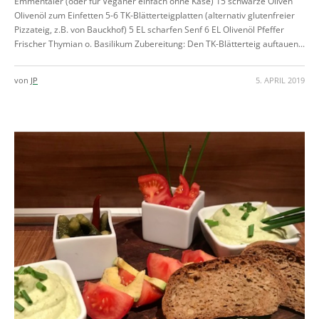
Emmentaler (oder für Veganer einfach ohne Käse) 15 schwarze Oliven
Olivenöl zum Einfetten 5-6 TK-Blätterteigplatten (alternativ glutenfreier
Pizzateig, z.B. von Bauckhof) 5 EL scharfen Senf 6 EL Olivenöl Pfeffer
Frischer Thymian o. Basilikum Zubereitung: Den TK-Blätterteig auftauen...
von
JP
5. APRIL 2019