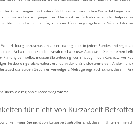
ur für Arbeit reagiert und unterstützt Unternehmen, indem Weiterbildungen der 
d mit unseren Fernlehrgängen zum Heilpraktiker für Naturheilkunde, Heilpraktik
 zertifiziert und somit als Träger für eine Förderung zugelassen. Nähere Informa
e Weiterbildung bezuschussen lassen, dann gibt es in jedem Bundesland regiona
 Sachsen-Anhalt finden Sie die
Investitionsbank
usw. Auch wenn Sie nur einen Teil
r Planung sein sollte, müssen Sie unbedingt vor Einstieg in den Kurs bzw. vor R
en Institut eingereicht haben, erst dann dürfen Sie sich anmelden. Andernfalls e
der Zuschuss zu den Gebühren verweigert. Meist genügt auch schon, dass Ihr Ant
ht über viele regionale Förderprogramme
.
keiten für nicht von Kurzarbeit Betroff
öglichkeit, wenn Sie nicht von Kurzarbeit betroffen sind, dass Ihr Unternehmen d
n.