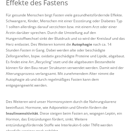
Effekte des Fastens
Für gesunde Menschen birgt Fasten viele gesundheitsfördernde Effekte.
Schwangere, Kinder, Menschen mit einer Essstörung oder Diabetes Typ
1 sollten allerdings darauf verzichten bzw. mit einem Arzt oder einer
Ärztin darüber sprechen. Durch die Umstellung auf den
Hungerstoffwechsel sinkt der Blutdruck und so wird der Kreislauf und das
Herz entlastet. Des Weiteren kommt die
Autophagie
nach ca. 14
Stunden Fasten in Gang. Dabei werden alte oder beschädigte
Zellorganellen, bspw. oxidativ geschädigte Proteine und Lipide, abgebaut.
Es findet eine Art „Recycling“ statt und die abgebauten Bestandteile
können für den Bau neuer Strukturen verwendet werden. Damit wird der
Alterungsprozess verlangsamt. Mit zunehmendem Alter nimmt die
Autophagie ab und durch regelmäßiges Fasten kann dem
entgegengewirkt werden.
Des Weiteren wird unser Hormonsystem durch die Nahrungskarenz
beeinflusst. Hormone, wie Adiponektin und Ghrelin fördern die
Insulinsensitivität
. Diese steigen beim Fasten an, wogegen Leptin, ein
Hormon, das Entzündungen fördert, sinkt. Weitere
entzündungsfördernde Stoffe wie Interleukin-6 oder TNFα werden
ebenfalls weniger stark gebildet.