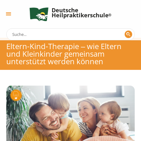
Deutsche
Heilpraktikerschule
Eltern-Kind-Therapie ‒ wie Eltern
und Kleinkinder gemeinsam
unterstützt werden können