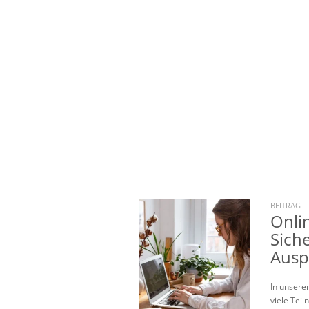
BEITRAG
Onli
Sich
Ausp
In unsere
viele Tei