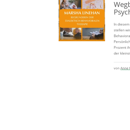
Wegb
Psyc
In diesem
stellen wi
Behaviora
Persönlic
Prozent i
der kleinst
von
Anne 