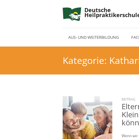
Deutsche
Heilpraktikerschul
AUS- UND WEITERBILDUNG
FAC
Kategorie:
Kathar
BEITRAG
Elte
Klei
kön
Wenn wir 