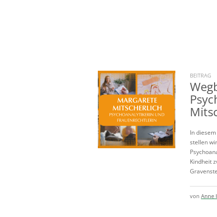
BEITRAG
Wegb
Psyc
Mits
In diesem
stellen wi
Psychoana
Kindheit 
Gravenstei
von
Anne 