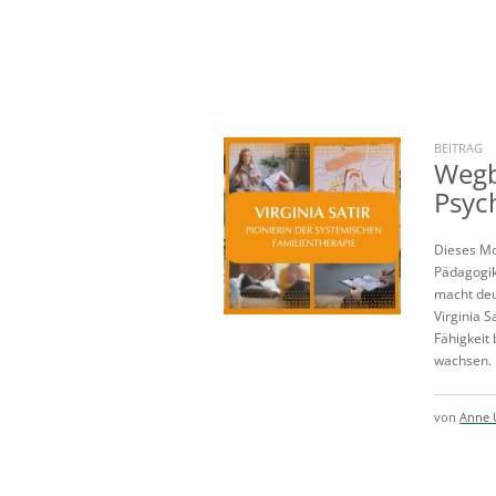
BEITRAG
Wegb
Psych
Dieses Mod
Pädagogik
macht deu
Virginia 
Fähigkeit 
wachsen. 
von
Anne 