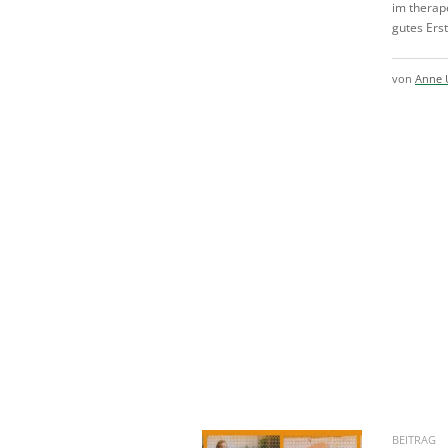
im therap
gutes Erst
von
Anne 
BEITRAG