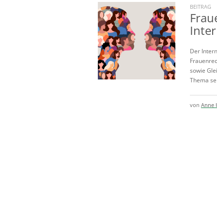
BEITRAG
Frau
Inte
Der Intern
Frauenrech
sowie Gle
Thema sein
von
Anne 