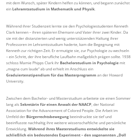
mit dem Wunsch, später Kindern helfen zu können, und begann zunächst
ein
Lehramtsstudium in Mathematik und Physik
.
Während ihrer Studienzeit lernte sie den Psychologiestudenten Kenneth
Clark kennen – ihren späteren Ehemann und Vater ihrer zwei Kinder. Da
sie mit der distanzierten und wenig unterstützenden Haltung ihrer
Professoren im Lehramtsstudium haderte, kam die Begegnung mit
Kenneth zur richtigen Zeit. Er ermutigte sie, zur Psychologie zu wechseln
– ein Schritt, der ihre berufliche Laufbahn maßgeblich prägen sollte. 1938
schloss Mamie Phipps Clark ihr
Bachelorstudium in Psychologie
mit
„magna cum laude“ ab und erhielt im Anschluss ein
Graduiertenstipendium für das Masterprogramm
an der Howard
University.
Zwischen dem Bachelor- und Masterstudium arbeitete sie einen Sommer
lang als
Sekretärin für einen Anwalt der NAACP
, der National
Association for the Advancement of Colored People. Die Arbeit im
Umfeld der
Bürgerrechtsbewegung
beeindruckte sie tief und
beeinflusste nachhaltig ihre weitere wissenschaftliche und persönliche
Entwicklung.
Während ihres Masterstudiums entwickelte sie
schließlich ein bedeutendes Experiment – den sogenannten „Doll