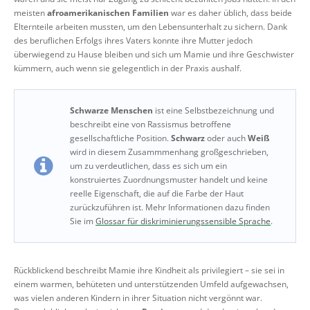
meisten
afroamerikanischen Familien
war es daher üblich, dass beide
Elternteile arbeiten mussten, um den Lebensunterhalt zu sichern. Dank
des beruflichen Erfolgs ihres Vaters konnte ihre Mutter jedoch
überwiegend zu Hause bleiben und sich um Mamie und ihre Geschwister
kümmern, auch wenn sie gelegentlich in der Praxis aushalf.
Schwarze Menschen
ist eine Selbstbezeichnung und
beschreibt eine von Rassismus betroffene
gesellschaftliche Position.
Schwarz
oder auch
Weiß
wird in diesem Zusammmenhang großgeschrieben,
um zu verdeutlichen, dass es sich um ein
konstruiertes Zuordnungsmuster handelt und keine
reelle Eigenschaft, die auf die Farbe der Haut
zurückzuführen ist. Mehr Informationen dazu finden
Sie im
Glossar für diskriminierungssensible Sprache
.
Rückblickend beschreibt Mamie ihre Kindheit als privilegiert – sie sei in
einem warmen, behüteten und unterstützenden Umfeld aufgewachsen,
was vielen anderen Kindern in ihrer Situation nicht vergönnt war.