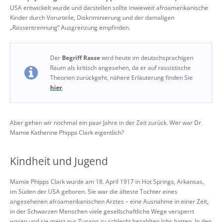
USA entwickelt wurde und darstellen sollte inwieweit afroamerikanische
Kinder durch Vorurteile, Diskriminierung und der damaligen
„Rassentrennung“ Ausgrenzung empfinden.
Der
Begriff Rasse
wird heute im deutschsprachigen
Raum als kritisch angesehen, da er auf rassistische
Theorien zurückgeht, nähere Erläuterung finden Sie
hier
.
Aber gehen wir nochmal ein paar Jahre in der Zeit zurück. Wer war Dr.
Mamie Katherine Phipps Clark eigentlich?
Kindheit und Jugend
Mamie Phipps Clark wurde am 18. April 1917 in Hot Springs, Arkansas,
im Süden der USA geboren. Sie war die älteste Tochter eines
angesehenen afroamerikanischen Arztes – eine Ausnahme in einer Zeit,
in der Schwarzen Menschen viele gesellschaftliche Wege versperrt
waren und sie meist nur Zugang zu schlecht bezahlten Jobs hatten. In den