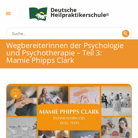
Deutsche
Heilpraktikerschule
Wegbereiterinnen der Psychologie
und Psychotherapie – Teil 3:
Mamie Phipps Clark