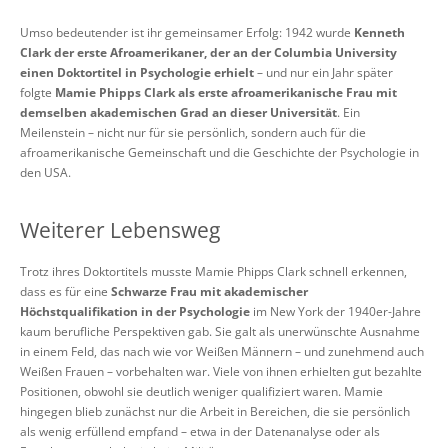
Umso bedeutender ist ihr gemeinsamer Erfolg: 1942 wurde
Kenneth
Clark der erste Afroamerikaner, der an der Columbia University
einen Doktortitel in Psychologie erhielt
– und nur ein Jahr später
folgte
Mamie Phipps Clark als
erste afroamerikanische Frau mit
demselben akademischen Grad an dieser Universität
. Ein
Meilenstein – nicht nur für sie persönlich, sondern auch für die
afroamerikanische Gemeinschaft und die Geschichte der Psychologie in
den USA.
Weiterer Lebensweg
Trotz ihres Doktortitels musste Mamie Phipps Clark schnell erkennen,
dass es für eine
Schwarze Frau mit akademischer
Höchstqualifikation in der Psychologie
im New York der 1940er-Jahre
kaum berufliche Perspektiven gab. Sie galt als unerwünschte Ausnahme
in einem Feld, das nach wie vor Weißen Männern – und zunehmend auch
Weißen Frauen – vorbehalten war. Viele von ihnen erhielten gut bezahlte
Positionen, obwohl sie deutlich weniger qualifiziert waren. Mamie
hingegen blieb zunächst nur die Arbeit in Bereichen, die sie persönlich
als wenig erfüllend empfand – etwa in der Datenanalyse oder als