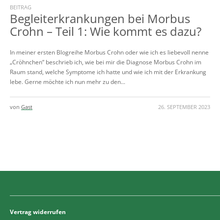
BEITRAG
Begleiterkrankungen bei Morbus
Crohn – Teil 1: Wie kommt es dazu?
In meiner ersten Blogreihe Morbus Crohn oder wie ich es liebevoll nenne
„Cröhnchen“ beschrieb ich, wie bei mir die Diagnose Morbus Crohn im
Raum stand, welche Symptome ich hatte und wie ich mit der Erkrankung
lebe. Gerne möchte ich nun mehr zu den...
von
Gast
26. SEPTEMBER 2023
Vertrag widerrufen