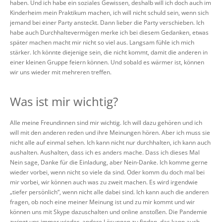
haben. Und ich habe ein soziales Gewissen, deshalb will ich doch auch im
Kinderheim mein Praktikum machen, ich will nicht schuld sein, wenn sich
jemand bei einer Party ansteckt. Dann lieber die Party verschieben. Ich
habe auch Durchhaltevermögen merke ich bei diesem Gedanken, etwas
später machen macht mir nicht so viel aus. Langsam fühle ich mich
stärker. Ich könnte diejenige sein, die nicht kommt, damit die anderen in
einer kleinen Gruppe feiern können. Und sobald es wärmer ist, können
wir uns wieder mit mehreren treffen.
Was ist mir wichtig?
Alle meine Freundinnen sind mir wichtig. Ich will dazu gehören und ich
will mit den anderen reden und ihre Meinungen hören. Aber ich muss sie
nicht alle auf einmal sehen. Ich kann nicht nur durchhalten, ich kann auch
aushalten. Aushalten, dass ich es anders mache. Dass ich dieses Mal
Nein sage, Danke für die Einladung, aber Nein-Danke. Ich komme gerne
wieder vorbei, wenn nicht so viele da sind. Oder komm du doch mal bei
mir vorbei, wir können auch was zu zweit machen. Es wird irgendwie
„tiefer persönlich“, wenn nicht alle dabei sind. Ich kann auch die anderen
fragen, ob noch eine meiner Meinung ist und zu mir kommt und wir
können uns mit Skype dazuschalten und online anstoßen. Die Pandemie
zwingt uns immer wieder, andere Lösungen zu finden, das kann auch