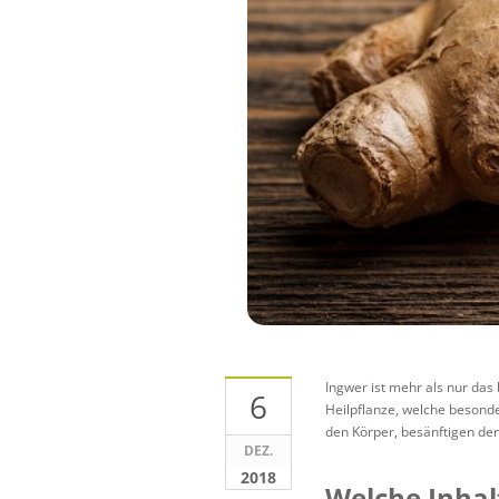
Ingwer ist mehr als nur das
6
Heilpflanze, welche besonde
den Körper, besänftigen de
DEZ.
2018
Welche Inhal