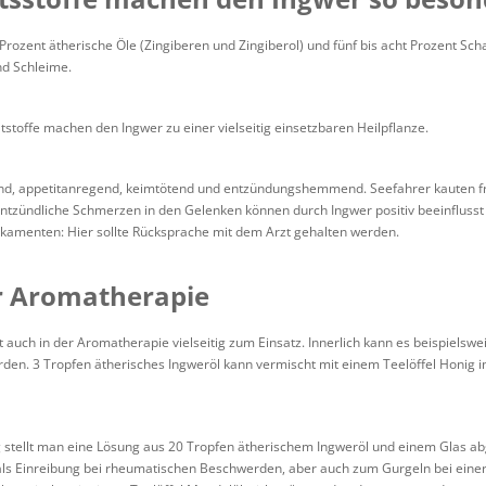
 Prozent ätherische Öle (Zingiberen und Zingiberol) und fünf bis acht Prozent Sch
und Schleime.
tstoffe machen den Ingwer zu einer vielseitig einsetzbaren Heilpflanze.
dernd, appetitanregend, keimtötend und entzündungshemmend. Seefahrer kauten f
ntzündliche Schmerzen in den Gelenken können durch Ingwer positiv beeinfluss
amenten: Hier sollte Rücksprache mit dem Arzt gehalten werden.
r Aromatherapie
auch in der Aromatherapie vielseitig zum Einsatz. Innerlich kann es beispielswe
den. 3 Tropfen ätherisches Ingweröl kann vermischt mit einem Teelöffel Honig i
 stellt man eine Lösung aus 20 Tropfen ätherischem Ingweröl und einem Glas 
ls Einreibung bei rheumatischen Beschwerden, aber auch zum Gurgeln bei einer