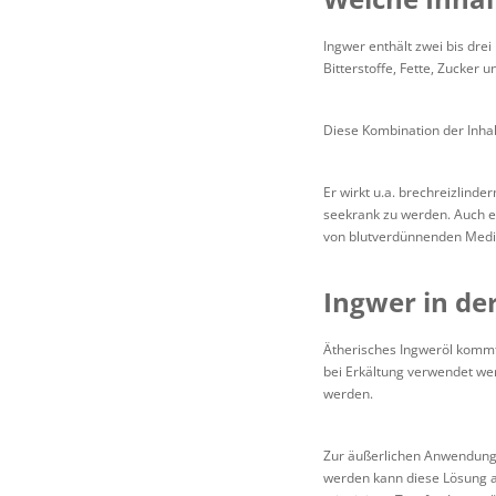
Ingwer enthält zwei bis drei
Bitterstoffe, Fette, Zucker 
Diese Kombination der Inhal
Er wirkt u.a. brechreizlin
seekrank zu werden. Auch e
von blutverdünnenden Medik
Ingwer in de
Ätherisches Ingweröl kommt 
bei Erkältung verwendet wer
werden.
Zur äußerlichen Anwendung
werden kann diese Lösung a