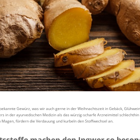
 bekannte Gewürz, was wir auch gerne in der Weihnachtszeit in Gebäck, Glühwein
rs in der ayurvedischen Medizin als das würzig-scharfe Arzneimittel schlechthin 
n Magen, fördern die Verdauung und kurbeln den Stoffwechsel an.
tsstoffe machen den Ingwer so beson