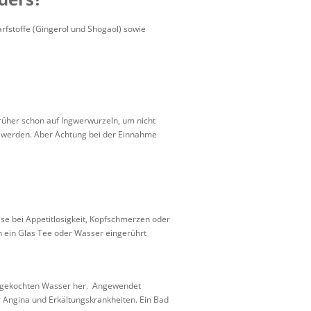
arfstoffe (Gingerol und Shogaol) sowie
rüher schon auf Ingwerwurzeln, um nicht
t werden. Aber Achtung bei der Einnahme
ise bei Appetitlosigkeit, Kopfschmerzen oder
n ein Glas Tee oder Wasser eingerührt
abgekochten Wasser her. Angewendet
 Angina und Erkältungskrankheiten. Ein Bad