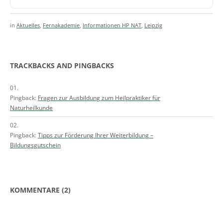
in
Aktuelles
,
Fernakademie
,
Informationen HP NAT
,
Leipzig
TRACKBACKS AND PINGBACKS
Pingback:
Fragen zur Ausbildung zum Heilpraktiker für
Naturheilkunde
Pingback:
Tipps zur Förderung Ihrer Weiterbildung –
Bildungsgutschein
KOMMENTARE (2)