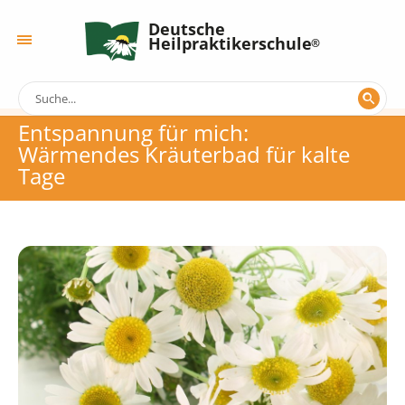
Deutsche
Heilpraktikerschule
Entspannung für mich:
Wärmendes Kräuterbad für kalte
Tage