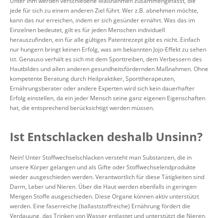
Unter ihm werden verschiedene Maßnahmen zusammengefasst, die
jede für sich zu einem anderen Ziel führt. Wer z.B. abnehmen möchte,
kann das nur erreichen, indem er sich gesünder ernährt. Was das im
Einzelnen bedeutet, gilt es für jeden Menschen individuell
herauszufinden, ein für alle gültiges Patentrezept gibt es nicht. Einfach
nur hungern bringt keinen Erfolg, was am bekannten Jojo-Effekt zu sehen
ist. Genauso verhält es sich mit dem Sporttreiben, dem Verbessern des
Hautbildes und allen anderen gesundheitsfördernden Maßnahmen. Ohne
kompetente Beratung durch Heilpraktiker, Sporttherapeuten,
Ernährungsberater oder andere Experten wird sich kein dauerhafter
Erfolg einstellen, da ein jeder Mensch seine ganz eigenen Eigenschaften
hat, die entsprechend berücksichtigt werden müssen.
Ist Entschlacken deshalb Unsinn?
Nein! Unter Stoffwechselschlacken versteht man Substanzen, die in
unsere Körper gelangen und als Gifte oder Stoffwechselendprodukte
wieder ausgeschieden werden. Verantwortlich für diese Tätigkeiten sind
Darm, Leber und Nieren. Über die Haut werden ebenfalls in geringen
Mengen Stoffe ausgeschieden. Diese Organe können aktiv unterstützt
werden. Eine faserreiche (ballaststoffreiche) Ernährung fördert die
Verdauung, das Trinken von Wasser entlastet und unterstützt die Nieren,