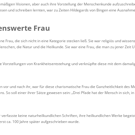
mäßigen Visionen, aber auch ihre Vorstellung der Menschenkunde aufzuschreiben.
sen und schreiben lernten, war zu Zeiten Hildegards von Bingen eine Ausnahme
enswerte Frau
e Frau, die sich nicht in eine Kategorie stecken ließ. Sie war religiös und wissens
nschen, die Natur und die Heilkunde. Sie war eine Frau, die man zu jener Zeit U
ne Vorstellungen von Krankheitsentstehung und verknüpfte diese mit dem damal
rn vor und nach ihr, war für diese charismatische Frau die Ganzheitlichkeit des
ens. So soll einer ihrer Sätze gewesen sein: „Drei Pfade hat der Mensch in sich, in
 verfasste keine naturheilkundlichen Schriften, ihre heilkundlichen Werke begei
 erst ca. 100 Jahre später aufgeschrieben wurde.