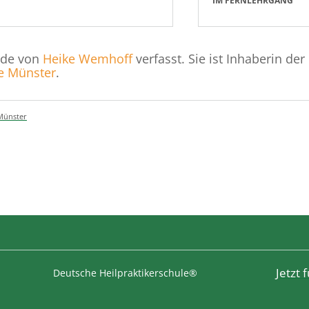
IM FERNLEHRGANG
rde von
Heike Wemhoff
verfasst. Sie ist Inhaberin der
le Münster
.
Münster
Jetzt
Deutsche Heilpraktikerschule®