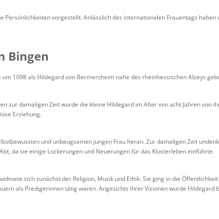
 Persönlichkeiten vorgestellt. Anlässlich des internationalen Frauentags haben 
n Bingen
 um 1098 als Hildegard von Bermersheim nahe des rheinhessischen Alzeys geb
n zur damaligen Zeit wurde die kleine Hildegard im Alter von acht Jahren von i
giöse Erziehung.
elbstbewussten und unbeugsamen jungen Frau heran. Zur damaligen Zeit undenkb
m Abt, da sie einige Lockerungen und Neuerungen für das Klosterleben einführte.
dmete sich zunächst der Religion, Musik und Ethik. Sie ging in die Öffentlichkei
uern als Predigerinnen tätig waren. Angesichts ihrer Visionen wurde Hildegard be