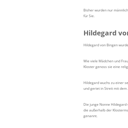
Bisher wurden nur männliche
für Sie.
Hildegard vo
Hildegard von Bingen wurde
Wie viele Mädchen und Fraue
Kloster genoss sie eine reli
Hildegard wuchs zu einer s
und geriet in Streit mit de
Die junge Nonne Hildegard wi
die außerhalb der Klosterma
genannt.