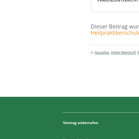
PRÄSENZUNTERRICHT
Dieser Beitrag wu
Heilpraktikerschu
in
Aktuelles
,
Heike Wemhoff
,
Vertrag widerrufen