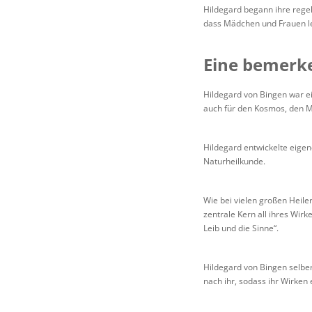
Hildegard begann ihre regel
dass Mädchen und Frauen le
Eine bemerk
Hildegard von Bingen war ein
auch für den Kosmos, den Me
Hildegard entwickelte eige
Naturheilkunde.
Wie bei vielen großen Heile
zentrale Kern all ihres Wirk
Leib und die Sinne“.
Hildegard von Bingen selber
nach ihr, sodass ihr Wirken