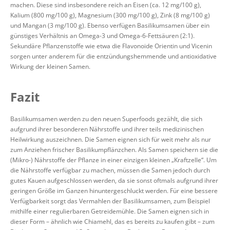
machen. Diese sind insbesondere reich an Eisen (ca. 12 mg/100 g),
Kalium (800 mg/100 g), Magnesium (300 mg/100 g), Zink (8 mg/100 g)
und Mangan (3 mg/100 g). Ebenso verfügen Basilikumsamen über ein
günstiges Verhältnis an Omega-3 und Omega-6-Fettsäuren (2:1).
Sekundäre Pflanzenstoffe wie etwa die Flavonoide Orientin und Vicenin
sorgen unter anderem für die entzündungshemmende und antioxidative
Wirkung der kleinen Samen.
Fazit
Basilikumsamen werden zu den neuen Superfoods gezählt, die sich
aufgrund ihrer besonderen Nährstoffe und ihrer teils medizinischen
Heilwirkung auszeichnen. Die Samen eignen sich für weit mehr als nur
zum Anziehen frischer Basilikumpflänzchen. Als Samen speichern sie die
(Mikro-) Nährstoffe der Pflanze in einer einzigen kleinen „Kraftzelle“. Um
die Nährstoffe verfügbar zu machen, müssen die Samen jedoch durch
gutes Kauen aufgeschlossen werden, da sie sonst oftmals aufgrund ihrer
geringen Größe im Ganzen hinuntergeschluckt werden. Für eine bessere
Verfügbarkeit sorgt das Vermahlen der Basilikumsamen, zum Beispiel
mithilfe einer regulierbaren Getreidemühle. Die Samen eignen sich in
dieser Form – ähnlich wie Chiamehl, das es bereits zu kaufen gibt – zum