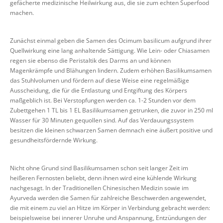
gefächerte medizinische Heilwirkung aus, die sie zum echten Superfood
machen.
Zunächst einmal geben die Samen des Ocimum basilicum aufgrund ihrer
Quellwirkung eine lang anhaltende Sättigung. Wie Lein- oder Chiasamen
regen sie ebenso die Peristaltik des Darms an und können
Magenkrämpfe und Blähungen lindern. Zudem erhöhen Basilikumsamen
das Stuhlvolumen und fördern auf diese Weise eine regelmäßige
Ausscheidung, die für die Entlastung und Entgiftung des Körpers
maßgeblich ist. Bei Verstopfungen werden ca. 1-2 Stunden vor dem
Zubettgehen 1 TL bis 1 EL Basilikumsamen getrunken, die zuvor in 250 ml
Wasser für 30 Minuten gequollen sind. Auf das Verdauungssystem
besitzen die kleinen schwarzen Samen demnach eine äußert positive und
gesundheitsfördernde Wirkung.
Nicht ohne Grund sind Basilikumsamen schon seit langer Zeit im
heißeren Fernosten beliebt, denn ihnen wird eine kühlende Wirkung
nachgesagt. In der Traditionellen Chinesischen Medizin sowie im
Ayurveda werden die Samen für zahlreiche Beschwerden angewendet,
die mit einem zu viel an Hitze im Körper in Verbindung gebracht werden:
beispielsweise bei innerer Unruhe und Anspannung, Entzündungen der