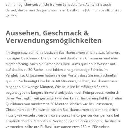
somit möglicherweise nicht frei von Schadstoffen. Achten Sie auch
darauf, die Samen des ganz normalen Basilikums (Ocimum basilicum) zu
kaufen.
Aussehen, Geschmack &
Verwendungsmöglichkeiten
Im Gegensatz zum Chia besitzen Basilikumsamen einen etwas feineren,
nussigen Geschmack. Die Samen sind dunkler als Chiasamen und eher
tropfenförmig. Auch die Samen des Basilikums quellen in Wasser auf –
auf das bis zu 30-Fache – und bilden eine geleeartige Schicht. Im
Vergleich zu Chiasamen haben sie den Vorteil, dass Sie noch schneller
quellen. So benötigt Chia bis zu 60 Minuten Quellzeit, Basilikumsamen
hingegen nur wenige Minuten. Wie bei allen keimfähigen Saaten
begünstigt eine längere Einweichzeit jedoch den Keimprozess, wodurch
deren Verträglichkeit gesteigert werden kann. Hierbei empfiehlt sich eine
Quelldauer von mindestens 30 Minuten. Ähnlich wie bei Leinsamen,
Chiasamen oder Flohsamen sollten Basilikumsamen stets mit reichlich
Flüssigkeit verzehrt werden, da sie sonst im Körper verklumpen und bei
empfindlicheren Personen zu Verstopfungen führen könnten. Um dies zu
vermeiden, sollte pro EL Basilikumsamen etwa 250 ml Flüssigkeit