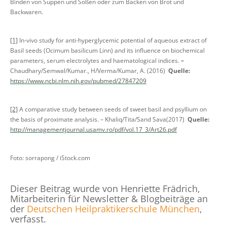
Binden von Suppen und Soßen oder zum Backen von Brot und
Backwaren.
[1]
In-vivo study for anti-hyperglycemic potential of aqueous extract of
Basil seeds (Ocimum basilicum Linn) and its influence on biochemical
parameters, serum electrolytes and haematological indices.
–
Chaudhary/Semwal/Kumar., H/Verma/Kumar, A. (2016)
Quelle:
https://www.ncbi.nlm.nih.gov/pubmed/27847209
[2]
A comparative study between seeds of sweet basil and psyllium on
the basis of proximate analysis. – Khaliq/Tita/Sand Sava(2017)
Quelle:
http://managementjournal.usamv.ro/pdf/vol.17_3/Art26.pdf
Foto: sorrapong / iStock.com
Dieser Beitrag wurde von Henriette Frädrich,
Mitarbeiterin für Newsletter & Blogbeiträge an
der
Deutschen Heilpraktikerschule München
,
verfasst.