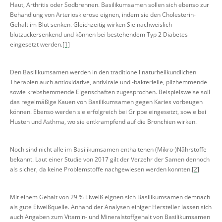
Haut, Arthritis oder Sodbrennen. Basilikumsamen sollen sich ebenso zur
Behandlung von Arteriosklerose eignen, indem sie den Cholesterin-
Gehalt im Blut senken. Gleichzeitig wirken Sie nachweislich
blutzuckersenkend und können bei bestehendem Typ 2 Diabetes
eingesetzt werden.
[1]
Den Basilikumsamen werden in den traditionell naturheilkundlichen
Therapien auch antioxidative, antivirale und -bakterielle, pilzhemmende
sowie krebshemmende Eigenschaften zugesprochen. Beispielsweise soll
das regelmäßige Kauen von Basilikumsamen gegen Karies vorbeugen
können. Ebenso werden sie erfolgreich bei Grippe eingesetzt, sowie bei
Husten und Asthma, wo sie entkrampfend auf die Bronchien wirken.
Noch sind nicht alle im Basilikumsamen enthaltenen (Mikro-)Nährstoffe
bekannt. Laut einer Studie von 2017 gilt der Verzehr der Samen dennoch
als sicher, da keine Problemstoffe nachgewiesen werden konnten.
[2]
Mit einem Gehalt von 29 % Eiweiß eignen sich Basilikumsamen demnach
als gute Eiweißquelle. Anhand der Analysen einiger Hersteller lassen sich
auch Angaben zum Vitamin- und Mineralstoffgehalt von Basilikumsamen