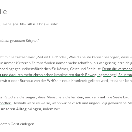
lle
Juvenal (ca. 60–140 n. Chr.) wusste:
 einem gesunden Körper.“
bt mit Leitsätzen wie: „Zeit ist Geld“ oder „Was du heute kannst besorgen, dass 
in immer kürzeren Zeitabständen immer mehr schaffen, bis wir geistig letztlich g
nbedingt gesundheitsförderlich für Körper, Geist und Seele ist.
Denn die vermehrt
t und dadurch mehr chronischen Krankheiten durch Bewegungsmangel, Sauersto
uswirkt oder Burnout von der WHO als neue Krankheit gelistet wird, ist daher kei
um Studien, die zeigen, dass Menschen, die lernten, auch einmal ihre Seele bau
portler.
Deshalb wäre es weise, wenn wir hektisch und ungeduldig gewordene Me
n unseren Alltag bringen
, indem wir:
deten Geist einlegen.