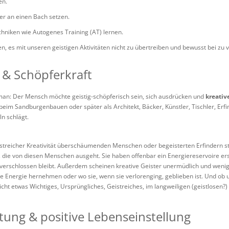
en.
er an einen Bach setzen.
hniken wie Autogenes Training (AT) lernen.
n, es mit unseren geistigen Aktivitäten nicht zu übertreiben und bewusst bei zu v
t & Schöpferkraft
 man: Der Mensch möchte geistig-schöpferisch sein, sich ausdrücken und
kreativ
beim Sandburgenbauen oder später als Architekt, Bäcker, Künstler, Tischler, Er
ln schlägt.
streicher Kreativität überschäumenden Menschen oder begeisterten Erfindern steht
e, die von diesen Menschen ausgeht. Sie haben offenbar ein Energiereservoire er
schlossen bleibt. Außerdem scheinen kreative Geister unermüdlich und weniger 
ige Energie hernehmen oder wo sie, wenn sie verlorenging, geblieben ist. Und ob 
nicht etwas Wichtiges, Ursprüngliches, Geistreiches, im langweiligen (geistlosen?) 
ltung & positive Lebenseinstellung