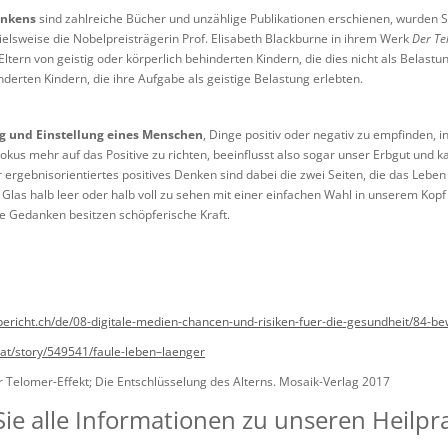
enkens
sind zahlreiche Bücher und unzählige Publikationen erschienen, wurden
ielsweise die Nobelpreisträgerin Prof. Elisabeth Blackburne in ihrem Werk
Der Te
Eltern von geistig oder körperlich behinderten Kindern, die dies nicht als Belas
nderten Kindern, die ihre Aufgabe als geistige Belastung erlebten.
ng und Einstellung eines Menschen
, Dinge positiv oder negativ zu empfinden, i
Fokus mehr auf das Positive zu richten, beeinflusst also sogar unser Erbgut und
 ergebnisorientiertes positives Denken sind dabei die zwei Seiten, die das Leben
s Glas halb leer oder halb voll zu sehen mit einer einfachen Wahl in unserem Kop
e Gedanken besitzen schöpferische Kraft.
bericht.ch/de/08-digitale-medien-chancen-und-risiken-fuer-die-gesundheit/84
at/story/549541/faule-leben–laenger
r Telomer-Effekt; Die Entschlüsselung des Alterns. Mosaik-Verlag 2017
Sie alle Informationen zu unseren Heilp