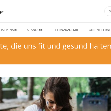
e
HSEMINARE
STANDORTE
FERNAKADEMIE
ONLINE LERN
te, die uns fit und gesund halte