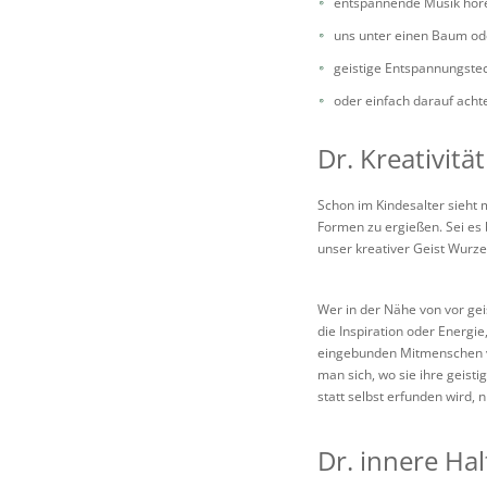
entspannende Musik hör
uns unter einen Baum od
geistige Entspannungstec
oder einfach darauf achte
Dr. Kreativitä
Schon im Kindesalter sieht
Formen zu ergießen. Sei es 
unser kreativer Geist Wurze
Wer in der Nähe von vor gei
die Inspiration oder Energi
eingebunden Mitmenschen ver
man sich, wo sie ihre geist
statt selbst erfunden wird, 
Dr. innere Ha