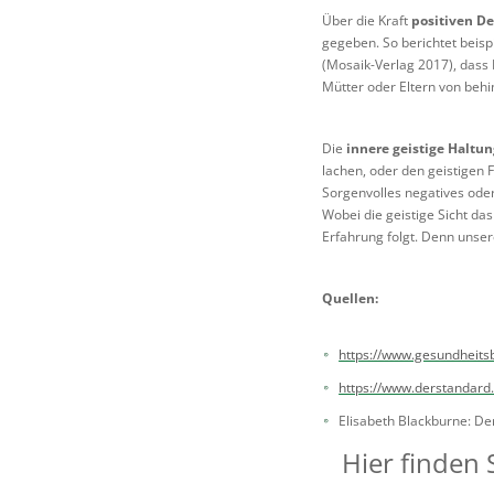
Über die Kraft
positiven D
gegeben. So berichtet beisp
(Mosaik-Verlag 2017), dass 
Mütter oder Eltern von behi
Die
innere geistige Haltu
lachen, oder den geistigen 
Sorgenvolles negatives oder
Wobei die geistige Sicht da
Erfahrung folgt. Denn unser
Quellen:
https://www.gesundheits
https://www.derstandard.
Elisabeth Blackburne: De
Hier finden 