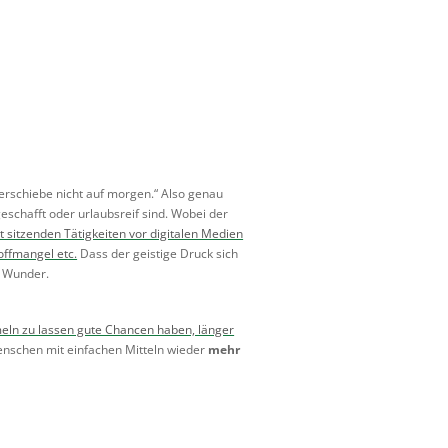
verschiebe nicht auf morgen.“ Also genau
eschafft oder urlaubsreif sind. Wobei der
 sitzenden Tätigkeiten vor digitalen Medien
ffmangel etc.
Dass der geistige Druck sich
n Wunder.
meln zu lassen gute Chancen haben, länger
nschen mit einfachen Mitteln wieder
mehr