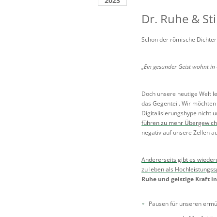
2023
Dr. Ruhe & Sti
Schon der römische Dichter 
„Ein gesunder Geist wohnt in
Doch unsere heutige Welt le
das Gegenteil. Wir möchten 
Digitalisierungshype nicht u
führen zu mehr Übergewich
negativ auf unsere Zellen a
Andererseits gibt es wieder
zu leben als Hochleistungss
Ruhe und geistige Kraft i
Pausen für unseren ermü