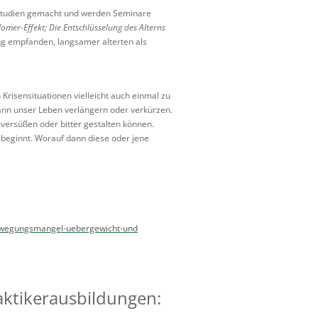
 Studien gemacht und werden Seminare
lomer-Effekt; Die Entschlüsselung des Alterns
tung empfanden, langsamer alterten als
n Krisensituationen vielleicht auch einmal zu
 kann unser Leben verlängern oder verkürzen.
 versüßen oder bitter gestalten können.
f beginnt. Worauf dann diese oder jene
-bewegungsmangel-uebergewicht-und
raktikerausbildungen: