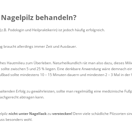
 Nagelpilz behandeln?
(z.B. Podologin und Heilpraktikerin) ist jedoch häufig erfolgreich.
ng braucht allerdings immer Zeit und Ausdauer.
ches Hautmilieu zum Überleben. Naturheilkundlich rät man also dazu, dieses Mili
 sollte zwischen 5 und 25 % liegen. Eine denkbare Anwendung wäre demnach ein
 Fußbad sollte mindestens 10 – 15 Minuten dauern und mindesten 2 – 3 Mal in der 
altenden Erfolg zu gewährleisten, sollte man regelmäßig eine medizinische Fußp
 fachgerecht abtragen kann.
elpilz
nicht unter Nagellack
zu
verstecken!
Denn viele schädliche Pilzsorten si
luss besonders wohl.