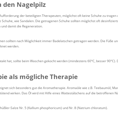
 den Nagelpilz
Aufforderung der beteiligten Therapeuten, möglichst oft keine Schuhe zu tragen o
e Schuhe, wie Sandalen. Die getragenen Schuhe sollten möglichst oft desinfizier
 und damit die Regeneration.
en sollten nach Möglichkeit immer Badelatschen getragen werden. Die Füße u
cknet werden.
takt hat, sollte beim Waschen gekocht werden (mindestens 60°C, besser 90°C). D
e als mögliche Therapie
 eignet sich besonders gut die Aromatherapie. Aromaöle wie z.B. Teebaumöl, Man
ztötend wirken. Das Öl wird mit Hilfe eines Wattestäbchens auf die betroffenen Näg
hüßler-Salze Nr. 5 (Kallium phosphoricum) und Nr. 8 (Natrium chloratum).