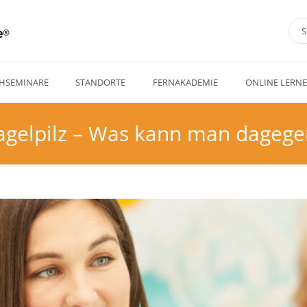
e
HSEMINARE
STANDORTE
FERNAKADEMIE
ONLINE LERN
agelpilz – Was kann man dagege