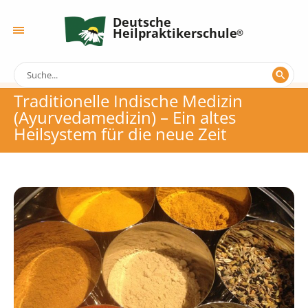
Deutsche
Heilpraktikerschule
Traditionelle Indische Medizin
(Ayurvedamedizin) – Ein altes
Heilsystem für die neue Zeit