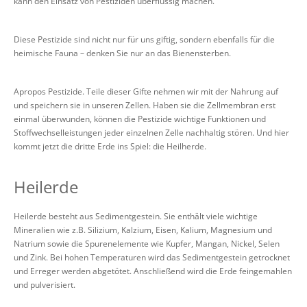
kann den Einsatz von Pestiziden überflüssig machen.
Diese Pestizide sind nicht nur für uns giftig, sondern ebenfalls für die
heimische Fauna – denken Sie nur an das Bienensterben.
Apropos Pestizide. Teile dieser Gifte nehmen wir mit der Nahrung auf
und speichern sie in unseren Zellen. Haben sie die Zellmembran erst
einmal überwunden, können die Pestizide wichtige Funktionen und
Stoffwechselleistungen jeder einzelnen Zelle nachhaltig stören. Und hier
kommt jetzt die dritte Erde ins Spiel: die Heilherde.
Heilerde
Heilerde besteht aus Sedimentgestein. Sie enthält viele wichtige
Mineralien wie z.B. Silizium, Kalzium, Eisen, Kalium, Magnesium und
Natrium sowie die Spurenelemente wie Kupfer, Mangan, Nickel, Selen
und Zink. Bei hohen Temperaturen wird das Sedimentgestein getrocknet
und Erreger werden abgetötet. Anschließend wird die Erde feingemahlen
und pulverisiert.