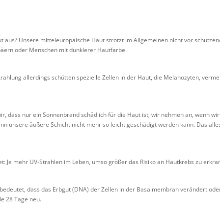
aut aus? Unsere mitteleuropäische Haut strotzt im Allgemeinen nicht vor schütz
äern oder Menschen mit dunklerer Hautfarbe.
ahlung allerdings schütten spezielle Zellen in der Haut, die Melanozyten, verme
ir, dass nur ein Sonnenbrand schädlich für die Haut ist; wir nehmen an, wenn wir
kann unsere äußere Schicht nicht mehr so leicht geschädigt werden kann. Das alle
t: Je mehr UV-Strahlen im Leben, umso größer das Risiko an Hautkrebs zu erkra
edeutet, dass das Erbgut (DNA) der Zellen in der Basalmembran verändert oder m
lle 28 Tage neu.