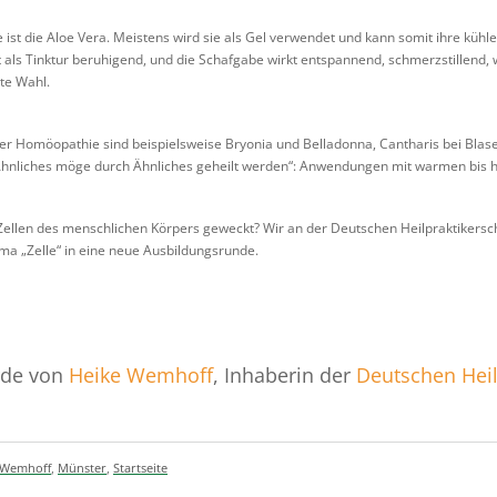
 ist die Aloe Vera. Meistens wird sie als Gel verwendet und kann somit ihre kühl
t als Tinktur beruhigend, und die Schafgabe wirkt entspannend, schmerzstillend, 
te Wahl.
r Homöopathie sind beispielsweise Bryonia und Belladonna, Cantharis bei Blas
hnliches möge durch Ähnliches geheilt werden“: Anwendungen mit warmen bis h
 Zellen des menschlichen Körpers geweckt? Wir an der Deutschen Heilpraktikers
 „Zelle“ in eine neue Ausbildungsrunde.
rde von
Heike Wemhoff
, Inhaberin der
Deutschen Heil
 Wemhoff
,
Münster
,
Startseite