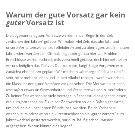
Warum der gute Vorsatz gar kein
guter
Vorsatz ist
Die sogenannten guten Vorsätze werden in der Regel in der Zeit
„zwischen den Jahren“ gefasst. Wir haben viel Zeit, das alte Jahr und
unsere Verhaltensweisen zu reflektieren und zu überlegen, was im neuen
Jahr anders werden soll. Oftmals liegt aber genau hier das Problem:
Entschlüsse werden schnell, teils vorschnell gefasst, doch hierbei stellen
wir uns lediglich das Ziel vor. Das konkrete, langfristige Vorgehen wird
zunächst eher selten geplant. Wir möchten „ab morgen“ schlank und fit
sein, nicht mehr rauchen und keinen Alkohol trinken – womit wir schon
die Klassiker der guten Vorsätze vor uns sehen. Die Motivation ist hoch,
jetzt sofort
etwas an Gewohnheiten und Verhaltensweisen zu verändern.
Zu keiner Zeit werden so viele Verträge in Fitnessstudios abgeschlossen,
wie zum Jahresbeginn. Zu keiner Zeit werden so viele Diäten gestartet,
um endlich die ungeliebten Pfunde loszuwerden. Beide Vorhaben
werden, zumindest wenn sie kurzentschlossen als „guter Vorsatz“ zum
Jahreswechsel gestartet werden, nur allzu häufig schnell wieder
aufgegeben. Woran könnte dies liegen?