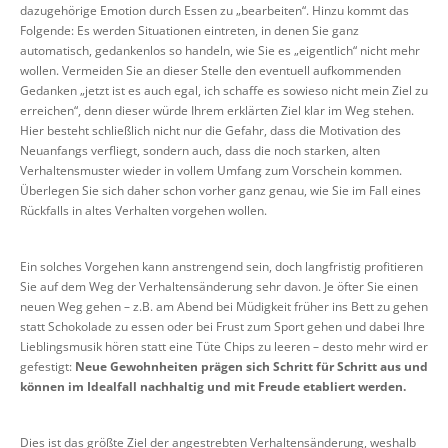
dazugehörige Emotion durch Essen zu „bearbeiten“. Hinzu kommt das
Folgende: Es werden Situationen eintreten, in denen Sie ganz
automatisch, gedankenlos so handeln, wie Sie es „eigentlich“ nicht mehr
wollen. Vermeiden Sie an dieser Stelle den eventuell aufkommenden
Gedanken „jetzt ist es auch egal, ich schaffe es sowieso nicht mein Ziel zu
erreichen“, denn dieser würde Ihrem erklärten Ziel klar im Weg stehen.
Hier besteht schließlich nicht nur die Gefahr, dass die Motivation des
Neuanfangs verfliegt, sondern auch, dass die noch starken, alten
Verhaltensmuster wieder in vollem Umfang zum Vorschein kommen.
Überlegen Sie sich daher schon vorher ganz genau, wie Sie im Fall eines
Rückfalls in altes Verhalten vorgehen wollen.
Ein solches Vorgehen kann anstrengend sein, doch langfristig profitieren
Sie auf dem Weg der Verhaltensänderung sehr davon. Je öfter Sie einen
neuen Weg gehen – z.B. am Abend bei Müdigkeit früher ins Bett zu gehen
statt Schokolade zu essen oder bei Frust zum Sport gehen und dabei Ihre
Lieblingsmusik hören statt eine Tüte Chips zu leeren – desto mehr wird er
gefestigt:
Neue Gewohnheiten prägen sich Schritt für Schritt aus
und
können im Idealfall nachhaltig und mit Freude etabliert werden.
Dies ist das größte Ziel der angestrebten Verhaltensänderung, weshalb