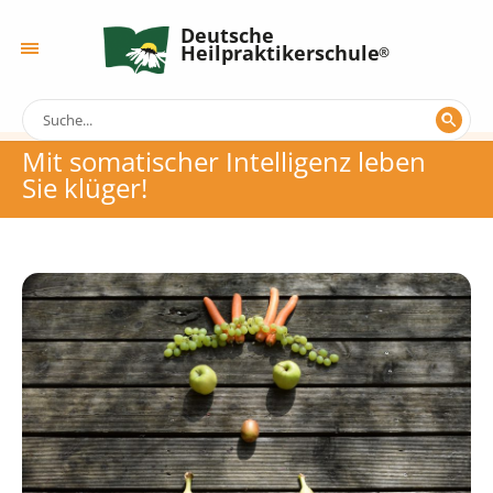
Deutsche
Heilpraktikerschule
Mit somatischer Intelligenz leben
Sie klüger!