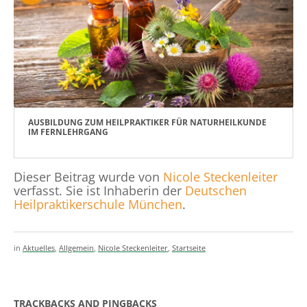
AUSBILDUNG ZUM HEILPRAKTIKER FÜR NATURHEILKUNDE
IM FERNLEHRGANG
Dieser Beitrag wurde von
Nicole Steckenleiter
verfasst. Sie ist Inhaberin der
Deutschen
Heilpraktikerschule München
.
in
Aktuelles
,
Allgemein
,
Nicole Steckenleiter
,
Startseite
TRACKBACKS AND PINGBACKS