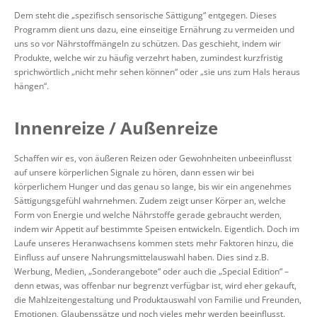
Dem steht die „spezifisch sensorische Sättigung“ entgegen. Dieses
Programm dient uns dazu, eine einseitige Ernährung zu vermeiden und
uns so vor Nährstoffmängeln zu schützen. Das geschieht, indem wir
Produkte, welche wir zu häufig verzehrt haben, zumindest kurzfristig
sprichwörtlich „nicht mehr sehen können“ oder „sie uns zum Hals heraus
hängen“.
Innenreize / Außenreize
Schaffen wir es, von äußeren Reizen oder Gewohnheiten unbeeinflusst
auf unsere körperlichen Signale zu hören, dann essen wir bei
körperlichem Hunger und das genau so lange, bis wir ein angenehmes
Sättigungsgefühl wahrnehmen. Zudem zeigt unser Körper an, welche
Form von Energie und welche Nährstoffe gerade gebraucht werden,
indem wir Appetit auf bestimmte Speisen entwickeln. Eigentlich. Doch im
Laufe unseres Heranwachsens kommen stets mehr Faktoren hinzu, die
Einfluss auf unsere Nahrungsmittelauswahl haben. Dies sind z.B.
Werbung, Medien, „Sonderangebote“ oder auch die „Special Edition“ –
denn etwas, was offenbar nur begrenzt verfügbar ist, wird eher gekauft,
die Mahlzeitengestaltung und Produktauswahl von Familie und Freunden,
Emotionen, Glaubenssätze und noch vieles mehr werden beeinflusst.