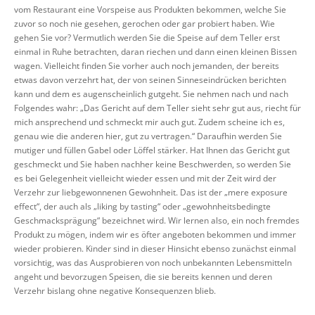
vom Restaurant eine Vorspeise aus Produkten bekommen, welche Sie
zuvor so noch nie gesehen, gerochen oder gar probiert haben. Wie
gehen Sie vor? Vermutlich werden Sie die Speise auf dem Teller erst
einmal in Ruhe betrachten, daran riechen und dann einen kleinen Bissen
wagen. Vielleicht finden Sie vorher auch noch jemanden, der bereits
etwas davon verzehrt hat, der von seinen Sinneseindrücken berichten
kann und dem es augenscheinlich gutgeht. Sie nehmen nach und nach
Folgendes wahr: „Das Gericht auf dem Teller sieht sehr gut aus, riecht für
mich ansprechend und schmeckt mir auch gut. Zudem scheine ich es,
genau wie die anderen hier, gut zu vertragen.“ Daraufhin werden Sie
mutiger und füllen Gabel oder Löffel stärker. Hat Ihnen das Gericht gut
geschmeckt und Sie haben nachher keine Beschwerden, so werden Sie
es bei Gelegenheit vielleicht wieder essen und mit der Zeit wird der
Verzehr zur liebgewonnenen Gewohnheit. Das ist der „mere exposure
effect“, der auch als „liking by tasting“ oder „gewohnheitsbedingte
Geschmacksprägung“ bezeichnet wird. Wir lernen also, ein noch fremdes
Produkt zu mögen, indem wir es öfter angeboten bekommen und immer
wieder probieren. Kinder sind in dieser Hinsicht ebenso zunächst einmal
vorsichtig, was das Ausprobieren von noch unbekannten Lebensmitteln
angeht und bevorzugen Speisen, die sie bereits kennen und deren
Verzehr bislang ohne negative Konsequenzen blieb.