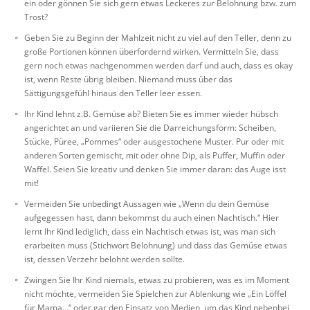
ein oder gönnen Sie sich gern etwas Leckeres zur Belohnung bzw. zum
Trost?
Geben Sie zu Beginn der Mahlzeit nicht zu viel auf den Teller, denn zu
große Portionen können überfordernd wirken. Vermitteln Sie, dass
gern noch etwas nachgenommen werden darf und auch, dass es okay
ist, wenn Reste übrig bleiben. Niemand muss über das
Sättigungsgefühl hinaus den Teller leer essen.
Ihr Kind lehnt z.B. Gemüse ab? Bieten Sie es immer wieder hübsch
angerichtet an und variieren Sie die Darreichungsform: Scheiben,
Stücke, Püree, „Pommes“ oder ausgestochene Muster. Pur oder mit
anderen Sorten gemischt, mit oder ohne Dip, als Puffer, Muffin oder
Waffel. Seien Sie kreativ und denken Sie immer daran: das Auge isst
mit!
Vermeiden Sie unbedingt Aussagen wie „Wenn du dein Gemüse
aufgegessen hast, dann bekommst du auch einen Nachtisch.“ Hier
lernt Ihr Kind lediglich, dass ein Nachtisch etwas ist, was man sich
erarbeiten muss (Stichwort Belohnung) und dass das Gemüse etwas
ist, dessen Verzehr belohnt werden sollte.
Zwingen Sie Ihr Kind niemals, etwas zu probieren, was es im Moment
nicht möchte, vermeiden Sie Spielchen zur Ablenkung wie „Ein Löffel
für Mama…“ oder gar den Einsatz von Medien, um das Kind nebenbei