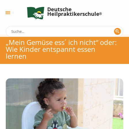
Deutsche
Heilpraktikerschule
„Mein Gemüse ess´ ich nicht“ oder:
Wie Kinder entspannt essen
lernen