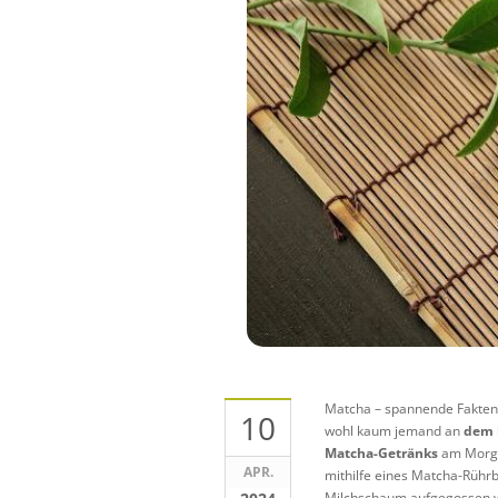
Matcha – spannende Fakten 
10
wohl kaum jemand an
dem 
Matcha-Getränks
am Morgen
APR.
mithilfe eines Matcha-Rühr
Milchschaum aufgegossen we