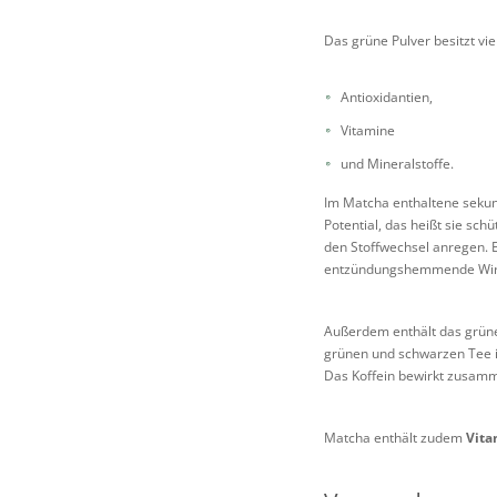
Das grüne Pulver besitzt vie
Antioxidantien,
Vitamine
und Mineralstoffe.
Im Matcha enthaltene sekun
Potential, das heißt sie sc
den Stoffwechsel anregen. Ep
entzündungshemmende Wirku
Außerdem enthält das grün
grünen und schwarzen Tee i
Das Koffein bewirkt zusam
Matcha enthält zudem
Vita