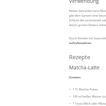
Verwendung
Neben Getränken kann Matc
gibt dem Ganzen eine besond
Schluck des zeremoniell zu
dieses grünen Elixiers mitn
Durch Kontakt mit Sauerstoff
aufzubewahren
.
Rezepte
Matcha-Latte
Zutaten:
1 TL Matcha-Pulver
100 ml heißes Wasser (ca
1 Tasse Milch oder Pflan