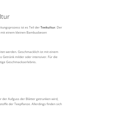
ltur
ungsprozess ist es Teil der
Teekultur
. Der
änk mit einem kleinen Bambusbesen
itet werden. Geschmacklich ist mit einem
 Getränk milder oder intensiver. Für die
chtige Geschmackserlebnis.
ur der Aufguss der Blätter getrunken wird,
stoffe der Teepflanze. Allerdings finden sich