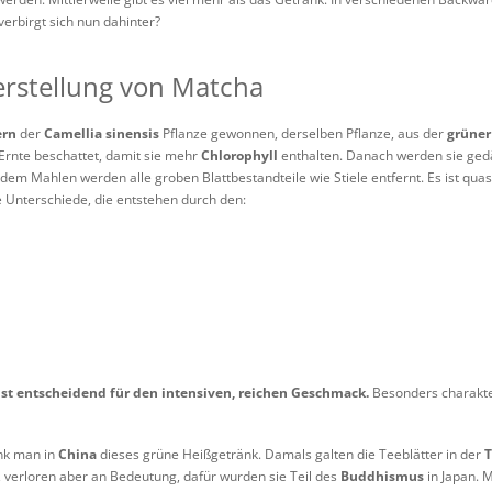
verbirgt sich nun dahinter?
rstellung von Matcha
ern
der
Camellia sinensis
Pflanze gewonnen, derselben Pflanze, aus der
grüner
Ernte beschattet, damit sie mehr
Chlorophyll
enthalten. Danach werden sie ged
 dem Mahlen werden alle groben Blattbestandteile wie Stiele entfernt. Es ist qu
ße Unterschiede, die entstehen durch den:
ist entscheidend für den intensiven, reichen Geschmack.
Besonders charakter
ank man in
China
dieses grüne Heißgetränk. Damals galten die Teeblätter in der
T
, verloren aber an Bedeutung, dafür wurden sie Teil des
Buddhismus
in Japan. 