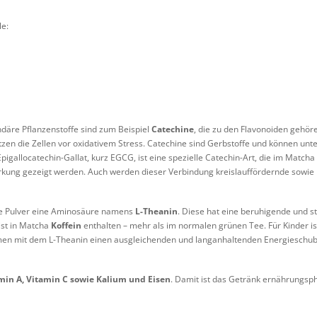
le:
däre Pflanzenstoffe sind zum Beispiel
Catechine
, die zu den Flavonoiden gehöre
hützen die Zellen vor oxidativem Stress. Catechine sind Gerbstoffe und können u
igallocatechin-Gallat, kurz EGCG, ist eine spezielle Catechin-Art, die im Matcha z
ng gezeigt werden. Auch werden dieser Verbindung kreislauffördernde sowie 
e Pulver eine Aminosäure namens
L-Theanin
. Diese hat eine beruhigende und 
st in Matcha
Koffein
enthalten – mehr als im normalen grünen Tee. Für Kinder is
men mit dem L-Theanin einen ausgleichenden und langanhaltenden Energieschub
min A, Vitamin C sowie Kalium und Eisen
. Damit ist das Getränk ernährungsph