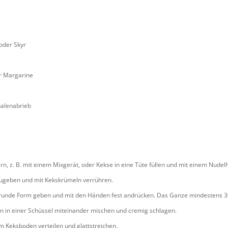
 oder Skyr
er Margarine
halenabrieb
rn, z. B. mit einem Mixgerät, oder Kekse in eine Tüte füllen und mit einem Nudel
ugeben und mit Kekskrümeln verrühren.
 runde Form geben und mit den Händen fest andrücken. Das Ganze mindestens 30
en in einer Schüssel miteinander mischen und cremig schlagen.
m Keksboden verteilen und glattstreichen.