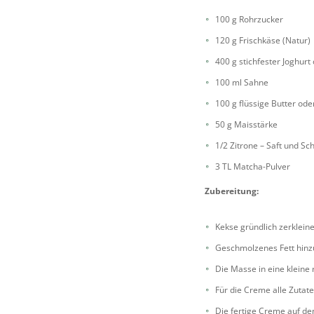
100 g Rohrzucker
120 g Frischkäse (Natur)
400 g stichfester Joghurt
100 ml Sahne
100 g flüssige Butter od
50 g Maisstärke
1/2 Zitrone – Saft und Sc
3 TL Matcha-Pulver
Zubereitung:
Kekse gründlich zerkleine
Geschmolzenes Fett hinz
Die Masse in eine kleine
Für die Creme alle Zutat
Die fertige Creme auf de