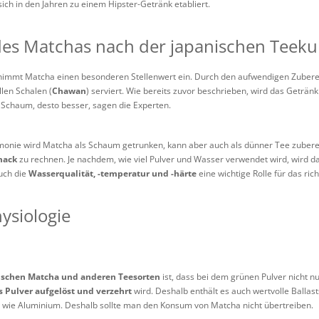
ch in den Jahren zu einem Hipster-Getränk etabliert.
es Matchas nach der japanischen Teeku
immt Matcha einen besonderen Stellenwert ein. Durch den aufwendigen Zubereit
llen Schalen (
Chawan
) serviert. Wie bereits zuvor beschrieben, wird das Getr
 Schaum, desto besser, sagen die Experten.
monie wird Matcha als Schaum getrunken, kann aber auch als dünner Tee zubere
mack
zu rechnen. Je nachdem, wie viel Pulver und Wasser verwendet wird, wird das
uch die
Wasserqualität, -temperatur und -härte
eine wichtige Rolle für das ri
ysiologie
ischen Matcha und anderen Teesorten
ist, dass bei dem grünen Pulver nicht n
ls Pulver aufgelöst und verzehrt
wird. Deshalb enthält es auch wertvolle Ballast
fe wie Aluminium. Deshalb sollte man den Konsum von Matcha nicht übertreiben.