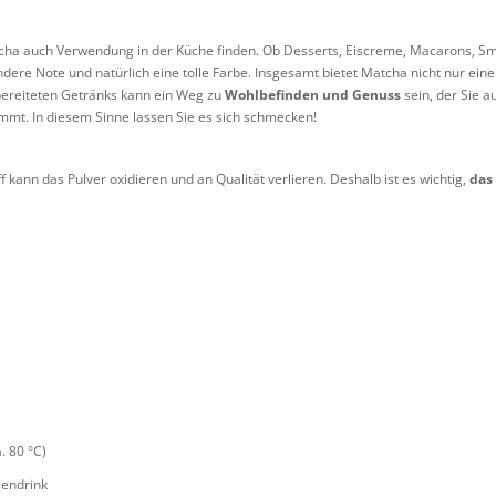
ha auch Verwendung in der Küche finden. Ob Desserts, Eiscreme, Macarons, Sm
ere Note und natürlich eine tolle Farbe. Insgesamt bietet Matcha nicht nur ein
bereiteten Getränks kann ein Weg zu
Wohlbefinden und Genuss
sein, der Sie a
immt. In diesem Sinne lassen Sie es sich schmecken!
 kann das Pulver oxidieren und an Qualität verlieren. Deshalb ist es wichtig,
das
. 80 °C)
zendrink