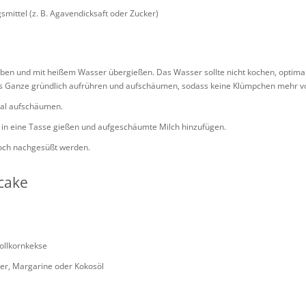
ittel (z. B. Agavendicksaft oder Zucker)
eben und mit heißem Wasser übergießen. Das Wasser sollte nicht kochen, optimal
 Ganze gründlich aufrühren und aufschäumen, sodass keine Klümpchen mehr v
nal aufschäumen.
n eine Tasse gießen und aufgeschäumte Milch hinzufügen.
ch nachgesüßt werden.
cake
ollkornkekse
er, Margarine oder Kokosöl