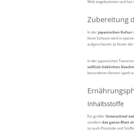
Welt angekommen und hat si
Zubereitung d
In der
japanischen Kultur
n
feine Schaum wird in spezie
aufgeschäumt. Je fester der
In der japanischen Teezere
süßlich-lieblichen Gesch
besonderen Kenner spielt a
Ernährungsph
Inhaltsstoffe
Ein großer
Unterschied zw
sondern
das ganze Blatt a
so auch Pestizide und Stof