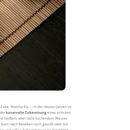
ke, Matcha-Eis, … In den letzten Jahren ist
 die
kunstvolle Zubereitung
eines schicken
 mit heißem, aber nicht kochendem Wasser
k kann nach Belieben noch gesüßt oder mit
ren und süßen Zubereitungen ist das
grüne