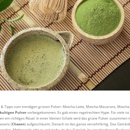
& Tipps zum trendigen grünen Pulver: Matcha-Latte, Matcha-Macarons, Matcha-Ca
kultigen Pulver
vorbeigekommen. Es gab einen regelrechten Hype. Für viele ist
 ein richtiges Ritual. In einer kleinen Schale wird das grüne Pulver zusammen
besens (
Chasen
) aufgeschäumt. Danach ist das ganze verzehrfertig. Das Geträn
rden. Mittlerweile gibt es viel mehr als das Getränk. In verschiedenen Backwa