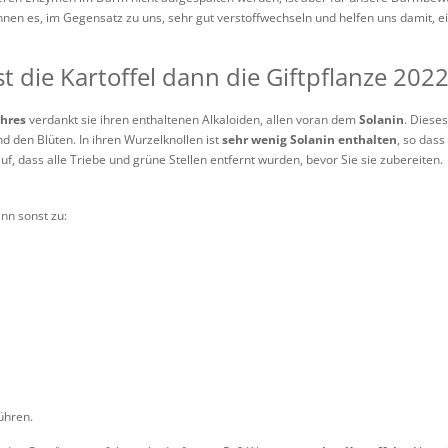
nen es, im Gegensatz zu uns, sehr gut verstoffwechseln und helfen uns damit, 
t die Kartoffel dann die Giftpflanze 2022
ahres
verdankt sie ihren enthaltenen Alkaloiden, allen voran dem
Solanin
. Dieses
nd den Blüten. In ihren Wurzelknollen ist
sehr wenig Solanin enthalten
, so das
f, dass alle Triebe und grüne Stellen entfernt wurden, bevor Sie sie zubereiten.
nn sonst zu:
ühren.