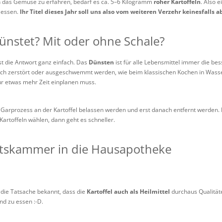
das Gemüse zu erfahren, bedarf es ca. 5–6 Kilogramm
roher Kartoffeln
. Also 
h essen.
Ihr Titel dieses Jahr soll uns also vom weiteren Verzehr keinesfalls 
nstet? Mit oder ohne Schale?
st die Antwort ganz einfach. Das
Dünsten
ist für alle Lebensmittel immer die be
reich zerstört oder ausgeschwemmt werden, wie beim klassischen Kochen in Wasser
r etwas mehr Zeit einplanen muss.
 Garprozess an der Kartoffel belassen werden und erst danach entfernt werden. 
 Kartoffeln wählen, dann geht es schneller.
atskammer in die Hausapotheke
 die Tatsache bekannt, dass die
Kartoffel auch als Heilmittel
durchaus Qualitäte
nd zu essen :-D.