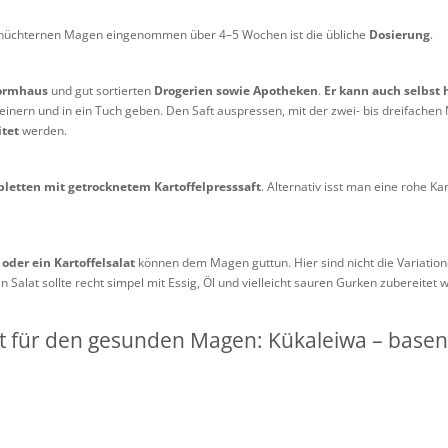
auf nüchternen Magen eingenommen über 4–5 Wochen ist die übliche
Dosierung
.
ormhaus
und gut sortierten
Drogerien sowie Apotheken
.
Er kann auch selbst 
kleinern und in ein Tuch geben. Den Saft auspressen, mit der zwei- bis dreifach
itet
werden.
bletten mit getrocknetem Kartoffelpresssaft
. Alternativ isst man eine rohe Kar
oder ein Kartoffelsalat
können dem Magen guttun. Hier sind nicht die Variation
 Salat sollte recht simpel mit Essig, Öl und vielleicht sauren Gurken zubereitet
pt für den gesunden Magen: Kükaleiwa – base