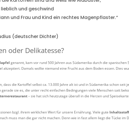
h die Kartoffeln sind und weiß wie Alabaster,
h lieblich und geschwind
Mann und Frau und Kind ein rechtes Magenpflaster.“
dius (deutscher Dichter)
n oder Delikatesse?
dapfel
genannt, kam vor rund 500 Jahren aus Südamerika durch die spanischen S
ttel akzeptiert. Damals wollte niemand eine Frucht aus dem Boden essen. Dies wu
 dass die Kartoffel selbst ca. 13.000 Jahre alt ist und in Südamerika schon seit
ch gerade sie es, die unter recht einfachen Bedingungen viele Menschen satt be
ternerestaurant
– sie hat sich heutzutage überall in die Herzen und Speisekarte
sionen bzgl. ihrem wirklichen Wert für unsere Ernährung. Viele gute
Inhaltsstof
ach muss man die gar nicht machen. Denn wie in fast allem liegt die Tücke im De