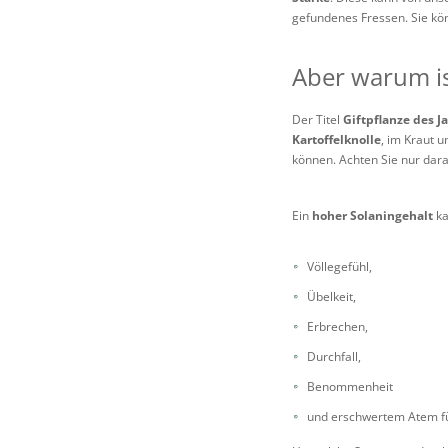
gefundenes Fressen. Sie kön
Aber warum is
Der Titel
Giftpflanze des J
Kartoffelknolle
, im Kraut u
können. Achten Sie nur darau
Ein
hoher Solaningehalt
ka
Völlegefühl,
Übelkeit,
Erbrechen,
Durchfall,
Benommenheit
und erschwertem Atem f