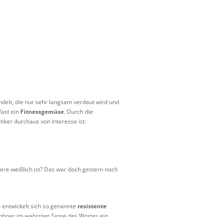
ndelt, die nur sehr langsam verdaut wird und
fast ein
Fitnessgemüse
. Durch die
tiker durchaus von Interesse ist.
ere weißlich ist? Das war doch gestern noch
 entwickelt sich so genannte
resistente
ohner im wahrsten Sinne des Wortes ein