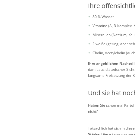
Ihre offensichtl
80 % Wasser
Vitamine (A, B-Komplex, K
Mineralien (Natrium, Kal
Eiweiße (gering, aber seh
Cholin, Acetylcholin (auc
Ihre angeblichen Nachteil
damit aus diätetischer Sicht
langsame Freisetzung der Koh
Und sie hat noc
Haben Sie schon mal Kartoff
nicht?
Tatsächlich hat sich in diese
Stärke
. Diese kann von un