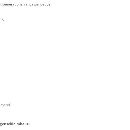
it Generationen angewendet bei:
ns,
emmend
agenschleimhaut.