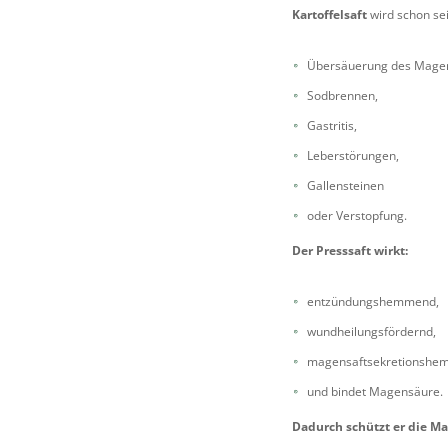
Kartoffelsaft
wird schon se
Übersäuerung des Mage
Sodbrennen,
Gastritis,
Leberstörungen,
Gallensteinen
oder Verstopfung.
Der Presssaft wirkt:
entzündungshemmend,
wundheilungsfördernd,
magensaftsekretionsh
und bindet Magensäure.
Dadurch schützt er die M