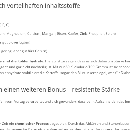
ich vorteilhaften Inhaltsstoffe
, E, C)
ium, Magnesium, Calcium, Mangan, Eisen, Kupfer, Zink, Phosphor, Selen)
r gut bioverfügbar)
h gering, aber gut fürs Gehirn)
e sind die Kohlenhydrate.
Hierzu ist zu sagen, dass es sich dabei um Stärke ha
 ganz und gar nicht nachteilig ist. Mit nur 80 Kilokalorie/100 Gramm ist sie schon 
lenhydrate stabilisiert die Kartoffel sogar den Blutzuckerspiegel, was für Diabe
h einen weiteren Bonus – resistente Stärke
eln vom Vortag verarbeitet und sich gewundert, dass beim Aufschneiden das Inn
r Zeit ein
chemischer Prozess
abgespielt. Durch das Abkühlen und Stehenlassen
seren Enzymen im Darm nicht aufgespalten werden, ist aber für unsere Darmbew