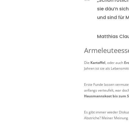
„Schön rötlic
sie däu’n sic
und sind für 
Matthias Clau
Armeleuteesse
Die
Kartoffel
, oder auch
Er
Jahren ist sie als Lebensmi
Erste Funde lassen vermuten,
anfangs verteufelt, war do
Hausmannskost bis zum S
Es gibt immer wieder Diskus
Abstriche? Meiner Meinung n