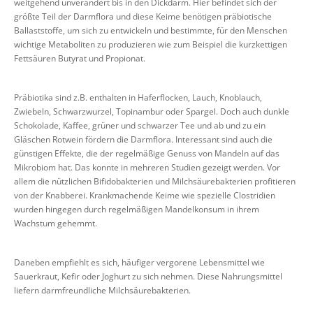
weitgehend unverändert bis in den Dickdarm. Hier befindet sich der
größte Teil der Darmflora und diese Keime benötigen präbiotische
Ballaststoffe, um sich zu entwickeln und bestimmte, für den Menschen
wichtige Metaboliten zu produzieren wie zum Beispiel die kurzkettigen
Fettsäuren Butyrat und Propionat.
Präbiotika sind z.B. enthalten in Haferflocken, Lauch, Knoblauch,
Zwiebeln, Schwarzwurzel, Topinambur oder Spargel. Doch auch dunkle
Schokolade, Kaffee, grüner und schwarzer Tee und ab und zu ein
Gläschen Rotwein fördern die Darmflora. Interessant sind auch die
günstigen Effekte, die der regelmäßige Genuss von Mandeln auf das
Mikrobiom hat. Das konnte in mehreren Studien gezeigt werden. Vor
allem die nützlichen Bifidobakterien und Milchsäurebakterien profitieren
von der Knabberei. Krankmachende Keime wie spezielle Clostridien
wurden hingegen durch regelmäßigen Mandelkonsum in ihrem
Wachstum gehemmt.
Daneben empfiehlt es sich, häufiger vergorene Lebensmittel wie
Sauerkraut, Kefir oder Joghurt zu sich nehmen. Diese Nahrungsmittel
liefern darmfreundliche Milchsäurebakterien.