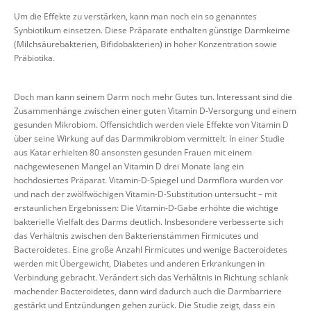
Um die Effekte zu verstärken, kann man noch ein so genanntes
Synbiotikum einsetzen. Diese Präparate enthalten günstige Darmkeime
(Milchsäurebakterien, Bifidobakterien) in hoher Konzentration sowie
Präbiotika.
Doch man kann seinem Darm noch mehr Gutes tun. Interessant sind die
Zusammenhänge zwischen einer guten Vitamin D-Versorgung und einem
gesunden Mikrobiom. Offensichtlich werden viele Effekte von Vitamin D
über seine Wirkung auf das Darmmikrobiom vermittelt. In einer Studie
aus Katar erhielten 80 ansonsten gesunden Frauen mit einem
nachgewiesenen Mangel an Vitamin D drei Monate lang ein
hochdosiertes Präparat. Vitamin-D-Spiegel und Darmflora wurden vor
und nach der zwölfwöchigen Vitamin-D-Substitution untersucht – mit
erstaunlichen Ergebnissen: Die Vitamin-D-Gabe erhöhte die wichtige
bakterielle Vielfalt des Darms deutlich. Insbesondere verbesserte sich
das Verhältnis zwischen den Bakterienstämmen Firmicutes und
Bacteroidetes. Eine große Anzahl Firmicutes und wenige Bacteroidetes
werden mit Übergewicht, Diabetes und anderen Erkrankungen in
Verbindung gebracht. Verändert sich das Verhältnis in Richtung schlank
machender Bacteroidetes, dann wird dadurch auch die Darmbarriere
gestärkt und Entzündungen gehen zurück. Die Studie zeigt, dass ein