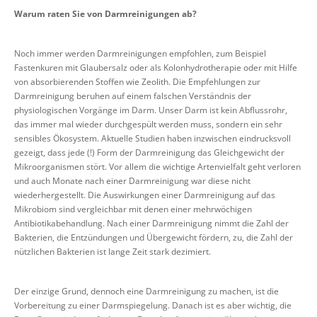
Warum raten Sie von Darmreinigungen ab?
Noch immer werden Darmreinigungen empfohlen, zum Beispiel
Fastenkuren mit Glaubersalz oder als Kolonhydrotherapie oder mit Hilfe
von absorbierenden Stoffen wie Zeolith. Die Empfehlungen zur
Darmreinigung beruhen auf einem falschen Verständnis der
physiologischen Vorgänge im Darm. Unser Darm ist kein Abflussrohr,
das immer mal wieder durchgespült werden muss, sondern ein sehr
sensibles Ökosystem. Aktuelle Studien haben inzwischen eindrucksvoll
gezeigt, dass jede (!) Form der Darmreinigung das Gleichgewicht der
Mikroorganismen stört. Vor allem die wichtige Artenvielfalt geht verloren
und auch Monate nach einer Darmreinigung war diese nicht
wiederhergestellt. Die Auswirkungen einer Darmreinigung auf das
Mikrobiom sind vergleichbar mit denen einer mehrwöchigen
Antibiotikabehandlung. Nach einer Darmreinigung nimmt die Zahl der
Bakterien, die Entzündungen und Übergewicht fördern, zu, die Zahl der
nützlichen Bakterien ist lange Zeit stark dezimiert.
Der einzige Grund, dennoch eine Darmreinigung zu machen, ist die
Vorbereitung zu einer Darmspiegelung. Danach ist es aber wichtig, die