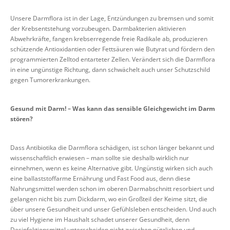
Unsere Darmflora ist in der Lage, Entzündungen zu bremsen und somit
der Krebsentstehung vorzubeugen. Darmbakterien aktivieren
Abwehrkräfte, fangen krebserregende freie Radikale ab, produzieren
schützende Antioxidantien oder Fettsäuren wie Butyrat und fördern den
programmierten Zelltod entarteter Zellen. Verändert sich die Darmflora
in eine ungünstige Richtung, dann schwächelt auch unser Schutzschild
gegen Tumorerkrankungen.
Gesund mit Darm! – Was kann das sensible Gleichgewicht im Darm
stören?
Dass Antibiotika die Darmflora schädigen, ist schon länger bekannt und
wissenschaftlich erwiesen – man sollte sie deshalb wirklich nur
einnehmen, wenn es keine Alternative gibt. Ungünstig wirken sich auch
eine ballaststoffarme Ernährung und Fast Food aus, denn diese
Nahrungsmittel werden schon im oberen Darmabschnitt resorbiert und
gelangen nicht bis zum Dickdarm, wo ein Großteil der Keime sitzt, die
über unsere Gesundheit und unser Gefühlsleben entscheiden. Und auch
zu viel Hygiene im Haushalt schadet unserer Gesundheit, denn
Desinfektionsmittel unterscheiden nicht zwischen nützlichen und