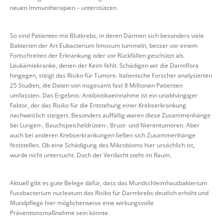
neuen Immuntherapien – unterstützen.
So sind Patienten mit Blutkrebs, in deren Därmen sich besonders viele
Bakterien der Art Eubacterium limosum tummeln, besser vor einem
Fortschreiten der Erkrankung oder vor Rückfällen geschützt als
Leukämiekranke, denen der Keim fehlt. Schädigen wir die Darmflora
hingegen, steigt das Risiko für Tumore. Italienische Forscher analysierten
25 Studien, die Daten von insgesamt fast 8 Millionen Patienten
umfassten. Das Ergebnis: Antibiotikaeinnahme ist ein unabhängiger
Faktor, der das Risiko für die Entstehung einer Krebserkrankung
nachweislich steigert. Besonders auffällig waren diese Zusammenhänge
bei Lungen-, Bauchspeicheldrüsen-, Brust- und Nierentumoren. Aber
auch bei anderen Krebserkrankungen ließen sich Zusammenhänge
feststellen. Ob eine Schädigung des Mikrobioms hier ursächlich ist,
wurde nicht untersucht. Doch der Verdacht steht im Raum.
Aktuell gibt es gute Belege dafür, dass das Mundschleimhautbakterium
Fusobacterium nucleatum das Risiko für Darmkrebs deutlich erhöht und
Mundpflege hier möglicherweise eine wirkungsvolle
Präventionsmaßnahme sein könnte.