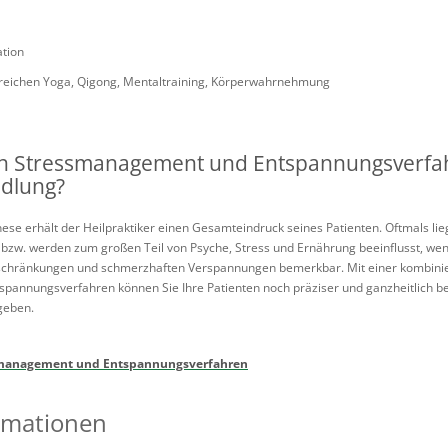
ation
reichen Yoga, Qigong, Mentaltraining, Körperwahrnehmung
en Stressmanagement und Entspannungsverfah
dlung?
ese erhält der Heilpraktiker einen Gesamteindruck seines Patienten. Oftmals l
 bzw. werden zum großen Teil von Psyche, Stress und Ernährung beeinflusst, wen
schränkungen und schmerzhaften Verspannungen bemerkbar. Mit einer kombinier
annungsverfahren können Sie Ihre Patienten noch präziser und ganzheitlich be
 geben.
smanagement und Entspannungsverfahren
rmationen