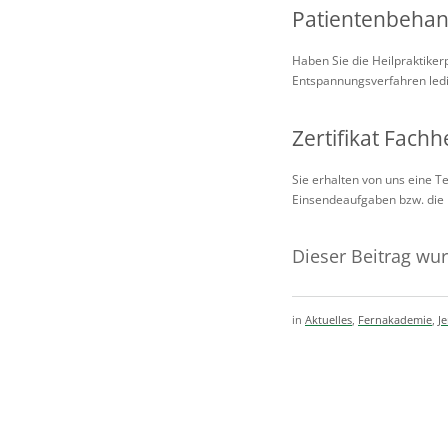
Patientenbehand
Haben Sie die Heilpraktike
Entspannungsverfahren ledig
Zertifikat Fachh
Sie erhalten von uns eine T
Einsendeaufgaben bzw. die P
Dieser Beitrag wu
in
Aktuelles
,
Fernakademie
,
J