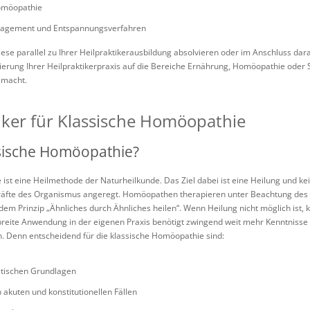
omöopathie
nagement und Entspannungsverfahren
iese parallel zu Ihrer Heilpraktikerausbildung absolvieren oder im Anschluss da
lisierung Ihrer Heilpraktikerpraxis auf die Bereiche Ernährung, Homöopathie od
smacht.
iker für Klassische Homöopathie
ssische Homöopathie?
 ist eine Heilmethode der Naturheilkunde. Das Ziel dabei ist eine Heilung und
räfte des Organismus angeregt. Homöopathen therapieren unter Beachtung des 
em Prinzip „Ähnliches durch Ähnliches heilen“. Wenn Heilung nicht möglich ist,
breite Anwendung in der eigenen Praxis benötigt zwingend weit mehr Kenntnisse 
. Denn entscheidend für die klassische Homöopathie sind:
etischen Grundlagen
akuten und konstitutionellen Fällen