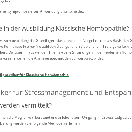
orgehen.
 einer symptombasierten Anwendung unterscheidet.
e in der Ausbildung Klassische Homöopathie?
rer Fachausbildung die Grundlagen, das einheitliche Vorgehen und als Basis d
hre Kenntnisse in einer Vielzahl von Übungs- und Beispielfällen. Ihre eigene fachl
chert. Darüber hinaus werden Ihnen aktuelle Strömungen in der modernen Homöopa
nzkurse, in denen die Anamnesetechnik den Schwerpunkt bildet.
ilpraktiker für Klassische Homöopathie
tiker für Stressmanagement und Entspa
werden vermittelt?
Ihnen die Möglichkeit, beratend und anleitend zum Umgang mit Stress tätig zu se
klärung werden Sie folgende Methoden erlernen: