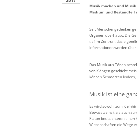
2017
Musik machen und Musik er
Medium und Bestandteil m
Seit Menschengedenken gehö
Organen überhaupt. Die Gehi
tief im Zentrum das eigentl
Informationen werden über 
Das Musik aus Tönen besteh
von Klängen geschieht meist
können Schmerzen lindern,
Musik ist eine ga
Es wird sowohl zum Kleinhir
Bewusstseins), als auch zu
Platon beobachteten einen h
Wissenschaften die Wege von