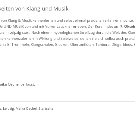
eiten von Klang und Musik
aft von Klang & Musik kennenlernen und selbst einmal praxisnah erfahren möcht
ND MUSIK von und mit Volker Lauckner erleben. Der Kurs findet am
7. Oktob
le in Leipzig
statt. Nach einem mythologischen Streifzug durch die Welt des Kla
ten kennenzulernen in Wirkung und Spielweise, denen Sie sich selbst auch prak
ch z.B. Trommeln, Klangschalen, Glocken, Obertonflöten, Tanbura, Didgeridoos,
aika Oechel
verfasst.
s
,
Leipzig
,
Maika Oechel
,
Startseite