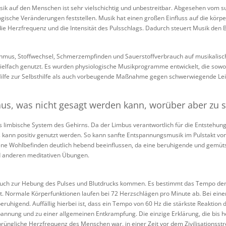
ik auf den Menschen ist sehr vielschichtig und unbestreitbar. Abgesehen vom su
gische Veränderungen feststellen. Musik hat einen großen Einfluss auf die körperl
ie Herzfrequenz und die Intensität des Pulsschlags. Dadurch steuert Musik den B
mus, Stoffwechsel, Schmerzempfinden und Sauerstoffverbrauch auf musikalische 
ielfach genutzt. Es wurden physiologische Musikprogramme entwickelt, die so
 Hilfe zur Selbsthilfe als auch vorbeugende Maßnahme gegen schwerwiegende Lei
aus, was nicht gesagt werden kann, worüber aber zu 
as limbische System des Gehirns. Da der Limbus verantwortlich für die Entstehung
s kann positiv genutzt werden. So kann sanfte Entspannungsmusik im Pulstakt v
ne Wohlbefinden deutlich hebend beeinflussen, da eine beruhigende und gemütse
d anderen meditativen Übungen.
auch zur Hebung des Pulses und Blutdrucks kommen. Es bestimmt das Tempo der
tt. Normale Körperfunktionen laufen bei 72 Herzschlägen pro Minute ab. Bei ei
eruhigend. Auffällig hierbei ist, dass ein Tempo von 60 Hz die stärkste Reaktion
annung und zu einer allgemeinen Entkrampfung. Die einzige Erklärung, die bis 
prüngliche Herzfrequenz des Menschen war, in einer Zeit vor dem Zivilisationsstr