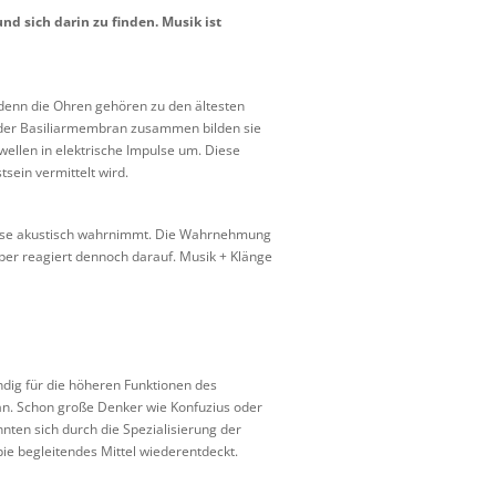
d sich darin zu finden. Musik ist
enn die Ohren gehören zu den ältesten
it der Basiliarmembran zusammen bilden sie
wellen in elektrische Impulse um. Diese
ein vermittelt wird.
diese akustisch wahrnimmt. Die Wahrnehmung
rper reagiert dennoch darauf. Musik + Klänge
ndig für die höheren Funktionen des
an. Schon große Denker wie Konfuzius oder
nten sich durch die Spezialisierung der
ie begleitendes Mittel wiederentdeckt.