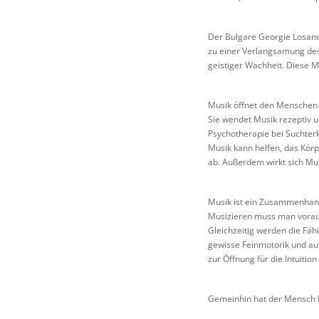
Der Bulgare Georgie Losano
zu einer Verlangsamung des 
geistiger Wachheit. Diese M
Musik öffnet den Menschen z
Sie wendet Musik rezeptiv u
Psychotherapie bei Suchter
Musik kann helfen, das Körp
ab. Außerdem wirkt sich Mus
Musik ist ein Zusammenhang
Musizieren muss man voraus
Gleichzeitig werden die Fäh
gewisse Feinmotorik und au
zur Öffnung für die Intuitio
Gemeinhin hat der Mensch F