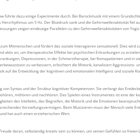
w führte dazu einige Experimente durch. Bei Barockmusik mit einem Grundschl
Herzrhythmus um 5 Hz. Der Blutdruck sank und die Gehirnwellenaktivität fiel au
essungen zeigen eindeutige Parallelen zu den Gehirnwellenaktivitäten von Yogis
um Mitmenschen und fördert das soziale Interagieren sensationell. Dies wird zu
nd aktiv an, um therapeutische Effekte bei psychischen Erkrankungen zu erziele
krankungen, Depressionen, in der Schmerztherapie, bei Komapatienten und in vi
erbewusstsein zu verbessern, erleichtert die Motorik, kanalisiert Aggressions-
ik auf die Entwicklung der kognitiven und emotionalen Intelligenz und soziale K
 von Syntax und der Struktur kognitiver Kompetenzen. Sie verlangt das Entdec
hören, mithören und nachhören. Das Spielen eines Instrumentes ist eine der k
igkeiten des Intellekts, das Begreifen, die Motorik und die Emotionen beanspruch
sreichendes Vorstellungsvermögen. Beim Musizieren muss der Mensch viele Entsc
n und hat auch einen erzieherischen Wert.
reude daran, selbständig kreativ sein zu können, um seinen Gefühlen so freien 