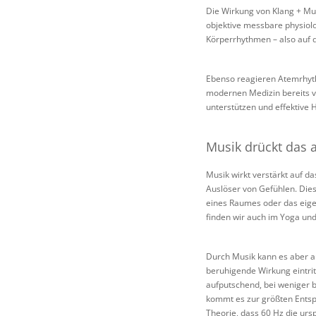
Die Wirkung von Klang + Mus
objektive messbare physiolo
Körperrhythmen – also auf d
Ebenso reagieren Atemrhyth
modernen Medizin bereits v
unterstützen und effektive
Musik drückt das 
Musik wirkt verstärkt auf d
Auslöser von Gefühlen. Die
eines Raumes oder das eige
finden wir auch im Yoga un
Durch Musik kann es aber 
beruhigende Wirkung eintri
aufputschend, bei weniger b
kommt es zur größten Entsp
Theorie, dass 60 Hz die urs