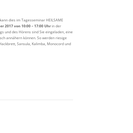
e, kann dies im Tagesseminar HEILSAME
er 2017 von 10:00 – 17:00 Uhr
in der
ngs und des Hörens sind Sie eingeladen, eine
tisch annähern können. So werden riesige
 Hackbrett, Sansula, Kalimba, Monocord und