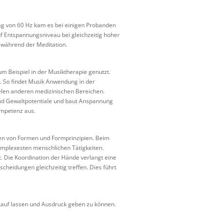
ag von 60 Hz kam es bei einigen Probanden
f Entspannungsniveau bei gleichzeitig hoher
 während der Meditation.
m Beispiel in der Musiktherapie genutzt.
n. So findet Musik Anwendung in der
elen anderen medizinischen Bereichen.
 und Gewaltpotentiale und baut Anspannung
ompetenz aus.
ken von Formen und Formprinzipien. Beim
omplexesten menschlichen Tätigkeiten.
t. Die Koordination der Hände verlangt eine
heidungen gleichzeitig treffen. Dies führt
Lauf lassen und Ausdruck geben zu können.