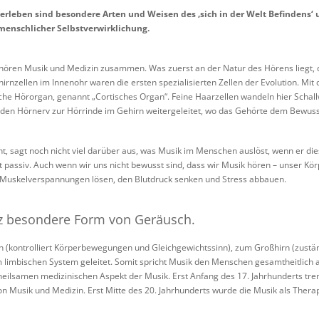
leben sind besondere Arten und Weisen des ‚sich in der Welt Befindens‘ un
enschlicher Selbstverwirklichung.
ren Musik und Medizin zusammen. Was zuerst an der Natur des Hörens liegt, d
rnzellen im Innenohr waren die ersten spezialisierten Zellen der Evolution. M
iche Hörorgan, genannt „Cortisches Organ“. Feine Haarzellen wandeln hier Schall
den Hörnerv zur Hörrinde im Gehirn weitergeleitet, wo das Gehörte dem Bewussts
t, sagt noch nicht viel darüber aus, was Musik im Menschen auslöst, wenn er 
 passiv. Auch wenn wir uns nicht bewusst sind, dass wir Musik hören – unser Kö
 Muskelverspannungen lösen, den Blutdruck senken und Stress abbauen.
nz besondere Form von Geräusch.
n (kontrolliert Körperbewegungen und Gleichgewichtssinn), zum Großhirn (zustä
m limbischen System geleitet. Somit spricht Musik den Menschen gesamtheitlich 
eilsamen medizinischen Aspekt der Musik. Erst Anfang des 17. Jahrhunderts tren
 Musik und Medizin. Erst Mitte des 20. Jahrhunderts wurde die Musik als Therap