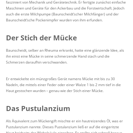
fasziniert von Mechanik und Gerätetechnik. Er fertigte zunächst einfache
Maschinen und Geräte für den Ackerbau und die Forstwirtschaft. Jedoch
auch die erste Milchpumpe (Baunscheidt’scher Milchfänger) und der
Baunscheidt’sche Pockenimpfer wurden von ihm erfunden.
Der Stich der Mücke
Baunscheidt, selber an Rheuma erkrankt, hatte eine glänzende Idee, als
ihn einst eine Mücke in seine schmerzende Hand stach und die
Schmerzen daraufhin verschwanden.
Er entwickelte ein münzgroßes Gerät namens Mücke mit bis zu 30
Nadeln, die mittels einer Feder oder einer Walze 1 bis 2 mm tief in die
Haut gestochen wurden – genau wie der Stich einer Mücke.
Das Pustulanzium
Als Äquivalent zum Mückengift mischte er ein hautreizendes Öl, was er
Pustulanzium nannte. Dieses Pustulanzium ließ er auf die eingeritzte
Haut beidseits der Wirbelsäule einreiben. Es stellte sich schnell heraus,