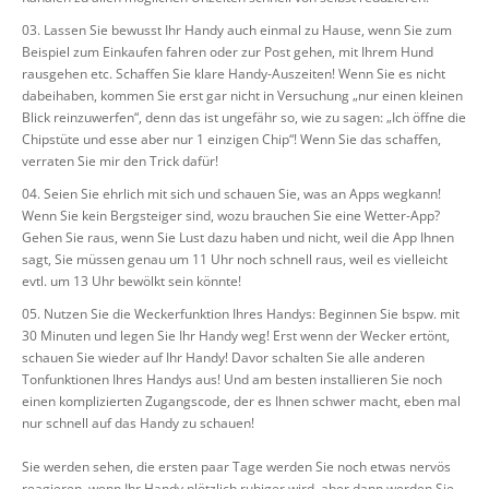
Lassen Sie bewusst Ihr Handy auch einmal zu Hause, wenn Sie zum
Beispiel zum Einkaufen fahren oder zur Post gehen, mit Ihrem Hund
rausgehen etc. Schaffen Sie klare Handy-Auszeiten! Wenn Sie es nicht
dabeihaben, kommen Sie erst gar nicht in Versuchung „nur einen kleinen
Blick reinzuwerfen“, denn das ist ungefähr so, wie zu sagen: „Ich öffne die
Chipstüte und esse aber nur 1 einzigen Chip“! Wenn Sie das schaffen,
verraten Sie mir den Trick dafür!
Seien Sie ehrlich mit sich und schauen Sie, was an Apps wegkann!
Wenn Sie kein Bergsteiger sind, wozu brauchen Sie eine Wetter-App?
Gehen Sie raus, wenn Sie Lust dazu haben und nicht, weil die App Ihnen
sagt, Sie müssen genau um 11 Uhr noch schnell raus, weil es vielleicht
evtl. um 13 Uhr bewölkt sein könnte!
Nutzen Sie die Weckerfunktion Ihres Handys: Beginnen Sie bspw. mit
30 Minuten und legen Sie Ihr Handy weg! Erst wenn der Wecker ertönt,
schauen Sie wieder auf Ihr Handy! Davor schalten Sie alle anderen
Tonfunktionen Ihres Handys aus! Und am besten installieren Sie noch
einen komplizierten Zugangscode, der es Ihnen schwer macht, eben mal
nur schnell auf das Handy zu schauen!
Sie werden sehen, die ersten paar Tage werden Sie noch etwas nervös
reagieren, wenn Ihr Handy plötzlich ruhiger wird, aber dann werden Sie