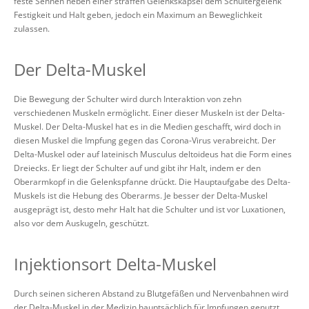
feste Sehnen neben einer straffen Gelenkskapsel dem Schultergelenk
Festigkeit und Halt geben, jedoch ein Maximum an Beweglichkeit
zulassen.
Der Delta-Muskel
Die Bewegung der Schulter wird durch Interaktion von zehn
verschiedenen Muskeln ermöglicht. Einer dieser Muskeln ist der Delta-
Muskel. Der Delta-Muskel hat es in die Medien geschafft, wird doch in
diesen Muskel die Impfung gegen das Corona-Virus verabreicht. Der
Delta-Muskel oder auf lateinisch Musculus deltoideus hat die Form eines
Dreiecks. Er liegt der Schulter auf und gibt ihr Halt, indem er den
Oberarmkopf in die Gelenkspfanne drückt. Die Hauptaufgabe des Delta-
Muskels ist die Hebung des Oberarms. Je besser der Delta-Muskel
ausgeprägt ist, desto mehr Halt hat die Schulter und ist vor Luxationen,
also vor dem Auskugeln, geschützt.
Injektionsort Delta-Muskel
Durch seinen sicheren Abstand zu Blutgefäßen und Nervenbahnen wird
der Delta-Muskel in der Medizin hauptsächlich für Impfungen genutzt.