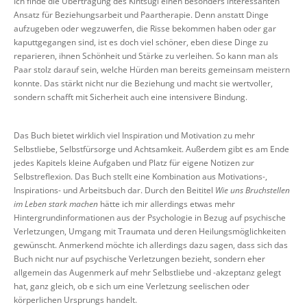
Ich finde die Übertragung des Kintsugi einen besonders interessanten
Ansatz für Beziehungsarbeit und Paartherapie. Denn anstatt Dinge
aufzugeben oder wegzuwerfen, die Risse bekommen haben oder gar
kaputtgegangen sind, ist es doch viel schöner, eben diese Dinge zu
reparieren, ihnen Schönheit und Stärke zu verleihen. So kann man als
Paar stolz darauf sein, welche Hürden man bereits gemeinsam meistern
konnte. Das stärkt nicht nur die Beziehung und macht sie wertvoller,
sondern schafft mit Sicherheit auch eine intensivere Bindung.
Das Buch bietet wirklich viel Inspiration und Motivation zu mehr
Selbstliebe, Selbstfürsorge und Achtsamkeit. Außerdem gibt es am Ende
jedes Kapitels kleine Aufgaben und Platz für eigene Notizen zur
Selbstreflexion. Das Buch stellt eine Kombination aus Motivations-,
Inspirations- und Arbeitsbuch dar. Durch den Beititel
Wie uns Bruchstellen
im Leben stark machen
hätte ich mir allerdings etwas mehr
Hintergrundinformationen aus der Psychologie in Bezug auf psychische
Verletzungen, Umgang mit Traumata und deren Heilungsmöglichkeiten
gewünscht. Anmerkend möchte ich allerdings dazu sagen, dass sich das
Buch nicht nur auf psychische Verletzungen bezieht, sondern eher
allgemein das Augenmerk auf mehr Selbstliebe und -akzeptanz gelegt
hat, ganz gleich, ob e sich um eine Verletzung seelischen oder
körperlichen Ursprungs handelt.