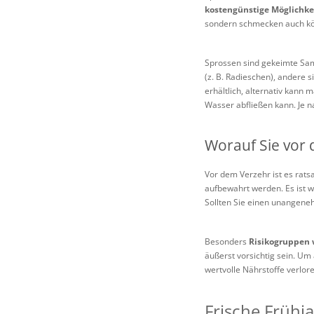
kostengünstige Möglichke
sondern schmecken auch köst
Sprossen sind gekeimte Sam
(z. B. Radieschen), andere sin
erhältlich, alternativ kann
Wasser abfließen kann. Je 
Worauf Sie vor 
Vor dem Verzehr ist es rat
aufbewahrt werden. Es ist w
Sollten Sie einen unangene
Besonders
Risikogruppen
äußerst vorsichtig sein. U
wertvolle Nährstoffe verlore
Frische Frühj