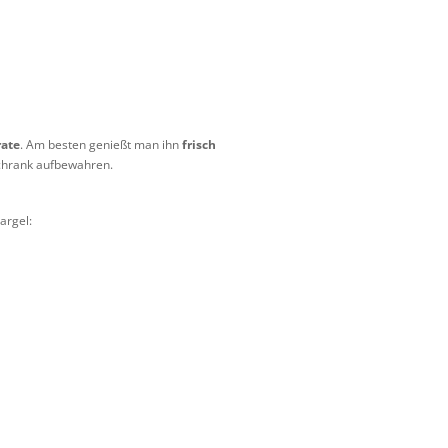
rate
. Am besten genießt man ihn
frisch
lschrank aufbewahren.
pargel: