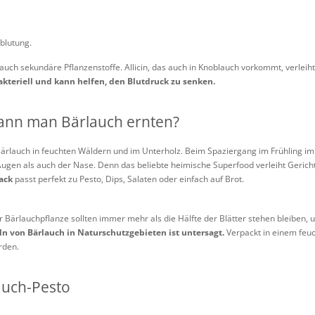
blutung.
auch sekundäre Pflanzenstoffe. Allicin, das auch in Knoblauch vorkommt, verleih
akteriell und kann helfen, den Blutdruck zu senken.
nn man Bärlauch ernten?
ärlauch in feuchten Wäldern und im Unterholz. Beim Spaziergang im Frühling im
Augen als auch der Nase. Denn das beliebte heimische Superfood verleiht Geric
ack
passt perfekt zu Pesto, Dips, Salaten oder einfach auf Brot.
r Bärlauchpflanze sollten immer mehr als die Hälfte der Blätter stehen bleiben, 
 von Bärlauch in Naturschutzgebieten ist untersagt.
Verpackt in einem feuc
rden.
auch-Pesto