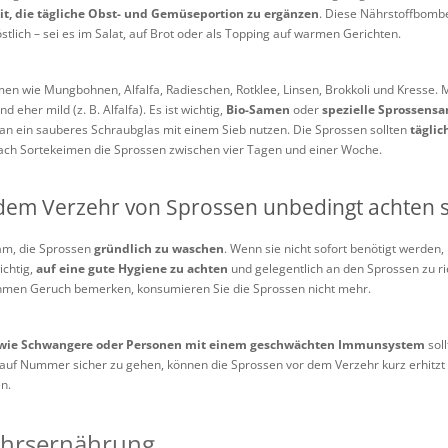
it, die tägliche Obst- und Gemüseportion zu ergänzen
. Diese Nährstoffbombe
lich – sei es im Salat, auf Brot oder als Topping auf warmen Gerichten.
en wie Mungbohnen, Alfalfa, Radieschen, Rotklee, Linsen, Brokkoli und Kress
d eher mild (z. B. Alfalfa). Es ist wichtig,
Bio-Samen
oder
spezielle Sprossens
 man ein sauberes Schraubglas mit einem Sieb nutzen. Die Sprossen sollten
täglic
nach Sortekeimen die Sprossen zwischen vier Tagen und einer Woche.
dem Verzehr von Sprossen unbedingt achten s
sam, die Sprossen
gründlich zu waschen
. Wenn sie nicht sofort benötigt werden
ichtig,
auf eine gute Hygiene zu achten
und gelegentlich an den Sprossen zu ri
hmen Geruch bemerken, konsumieren Sie die Sprossen nicht mehr.
 wie Schwangere oder Personen mit einem geschwächten Immunsystem
sol
m auf Nummer sicher zu gehen, können die Sprossen vor dem Verzehr kurz erhitzt
n.
ahrsernährung