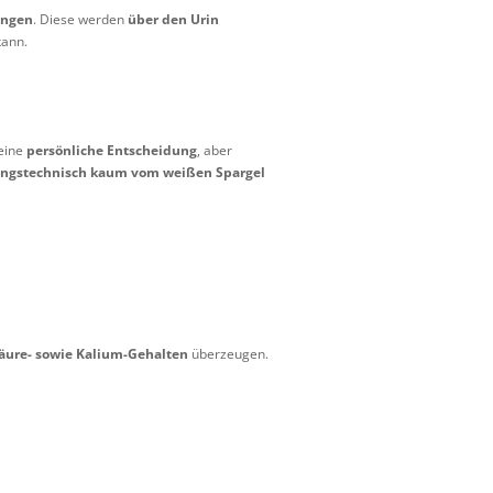
ungen
. Diese werden
über den Urin
kann.
 eine
persönliche Entscheidung
, aber
ungstechnisch kaum vom weißen Spargel
säure- sowie Kalium-Gehalten
überzeugen.