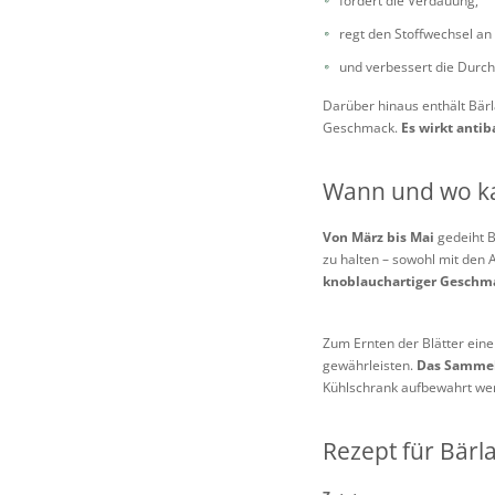
fördert die Verdauung,
regt den Stoffwechsel an
und verbessert die Durch
Darüber hinaus enthält Bärl
Geschmack.
Es wirkt antib
Wann und wo ka
Von März bis Mai
gedeiht B
zu halten – sowohl mit den 
knoblauchartiger Geschm
Zum Ernten der Blätter eine
gewährleisten.
Das Sammeln
Kühlschrank aufbewahrt we
Rezept für Bärl