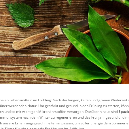
nalen Lebensmitteln im Frühling: Nach der langen, kalten und grauen Winterzeit 
rüner werdenden Natur. Um gestärkt und gesund in den Frühling zu starten, kön
en
und so mit wichtigen Mikronährstoffen versorgen. Darüber hinaus sind
Spazi
Immunsystem nach dem Winter zu regenerieren und das Frühjahr gesund und m
ch unsere Ernährungsgewohnheiten anpassen, um voller Energie dem Sommer en
ale Tipps für eine gesunde Ernährung im Frühling
.