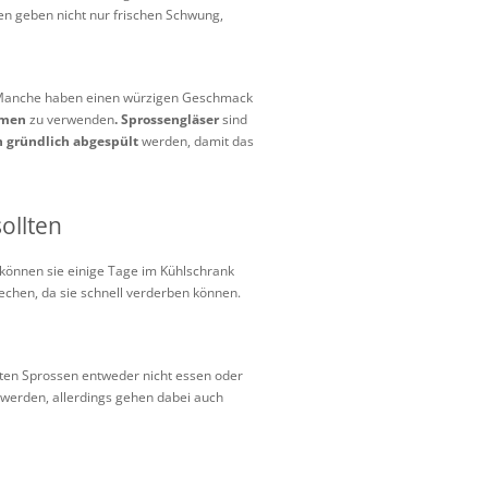
n geben nicht nur frischen Schwung,
e. Manche haben einen würzigen Geschmack
amen
zu verwenden
. Sprossengläser
sind
h gründlich abgespült
werden, damit das
ollten
, können sie einige Tage im Kühlschrank
echen, da sie schnell verderben können.
lten Sprossen entweder nicht essen oder
 werden, allerdings gehen dabei auch