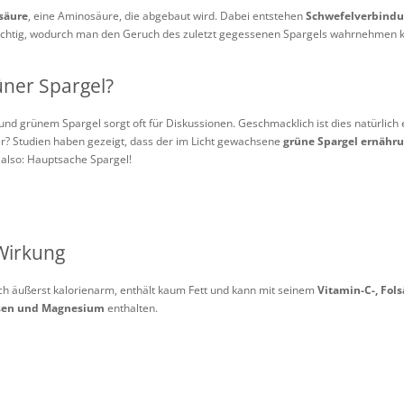
säure
, eine Aminosäure, die abgebaut wird. Dabei entstehen
Schwefelverbind
üchtig, wodurch man den Geruch des zuletzt gegessenen Spargels wahrnehmen 
üner Spargel?
d grünem Spargel sorgt oft für Diskussionen. Geschmacklich ist dies natürlich
er? Studien haben gezeigt, dass der im Licht gewachsene
grüne Spargel ernähr
t also: Hauptsache Spargel!
 Wirkung
ch äußerst kalorienarm, enthält kaum Fett und kann mit seinem
Vitamin-C-, Fol
isen und Magnesium
enthalten.