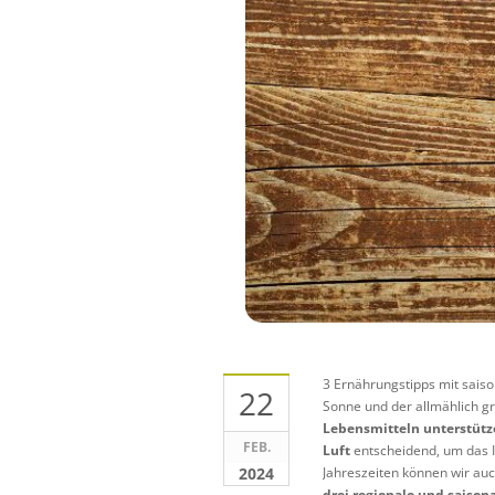
3 Ernährungstipps mit saiso
22
Sonne und der allmählich g
Lebensmitteln unterstütz
FEB.
Luft
entscheidend, um das 
2024
Jahreszeiten können wir au
drei regionale und saison