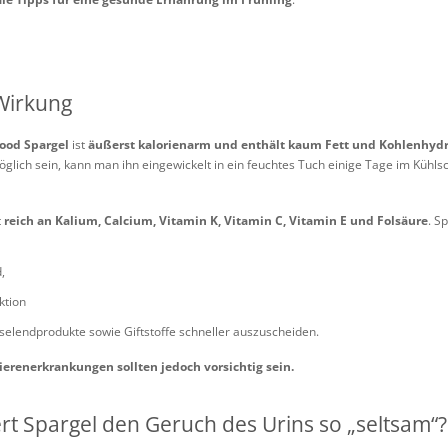
 Wirkung
ood Spargel
ist
äußerst kalorienarm und enthält kaum Fett und Kohlenhyd
 möglich sein, kann man ihn eingewickelt in ein feuchtes Tuch einige Tage im Küh
t
reich an Kalium, Calcium, Vitamin K, Vitamin C, Vitamin E und Folsäure
. S
,
ktion
hselendprodukte sowie Giftstoffe schneller auszuscheiden.
erenerkrankungen sollten jedoch vorsichtig sein.
 Spargel den Geruch des Urins so „seltsam“?