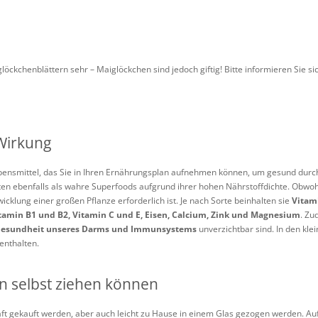
löckchenblättern sehr – Maiglöckchen sind jedoch giftig! Bitte informieren Sie si
 Wirkung
ebensmittel, das Sie in Ihren Ernährungsplan aufnehmen können, um gesund durc
en ebenfalls als wahre Superfoods aufgrund ihrer hohen Nährstoffdichte. Obwohl si
wicklung einer großen Pflanze erforderlich ist. Je nach Sorte beinhalten sie
Vitam
tamin B1 und B2, Vitamin C und E, Eisen, Calcium, Zink und Magnesium
. Zu
esundheit unseres Darms und Immunsystems
unverzichtbar sind. In den kle
enthalten.
n selbst ziehen können
t gekauft werden, aber auch leicht zu Hause in einem Glas gezogen werden. Auf