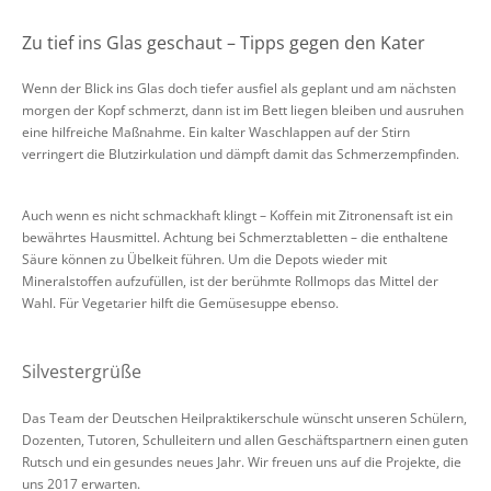
Zu tief ins Glas geschaut – Tipps gegen den Kater
Wenn der Blick ins Glas doch tiefer ausfiel als geplant und am nächsten
morgen der Kopf schmerzt, dann ist im Bett liegen bleiben und ausruhen
eine hilfreiche Maßnahme. Ein kalter Waschlappen auf der Stirn
verringert die Blutzirkulation und dämpft damit das Schmerzempfinden.
Auch wenn es nicht schmackhaft klingt – Koffein mit Zitronensaft ist ein
bewährtes Hausmittel. Achtung bei Schmerztabletten – die enthaltene
Säure können zu Übelkeit führen. Um die Depots wieder mit
Mineralstoffen aufzufüllen, ist der berühmte Rollmops das Mittel der
Wahl. Für Vegetarier hilft die Gemüsesuppe ebenso.
Silvestergrüße
Das Team der Deutschen Heilpraktikerschule wünscht unseren Schülern,
Dozenten, Tutoren, Schulleitern und allen Geschäftspartnern einen guten
Rutsch und ein gesundes neues Jahr. Wir freuen uns auf die Projekte, die
uns 2017 erwarten.