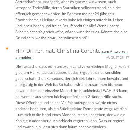
Ärzteschaft anzuprangern, aber es gibt wie wir wissen, auch
iatrogene Todesfälle, deren Statistiken selbstverständlich nicht
öffentlich gemacht werden. Im Rahmen meiner 29 jährigen
Praxisarbeit als Heilpraktikerin habe ich einiges miterlebt. Leben
und leben lassen und freies Berufsrecht für alle! Wenn unsere
Arbeit nicht erfolgreich wäre, wären wir arbeitslos. Könnte das eine
Grund sein, weshalb wir unerwünscht sind?
HP/ Dr. rer. nat. Christina Corente
Zum Antworten
anmelden
AUGUST 26, 17
Die Tatsache, dass es in unserem Land verschiedene Möglichkeiten
gibt, um Heilkunde auszuüben, ist das Ergebnis eines sensiblen
gesellschaftlichen Kontextes, der sich seit Jahrzehnten bewährt und
einzigartig in der Welt ist. So haben wir alle zusammen bis heute
bewirkt, dass der einzelne Mensch im Krankheitsfall WÄHLEN kann,
bei wem er aus seinen höchstpersönlichen Gründen Hilfe sucht.
Diese Offenheit und solche Vielfalt aufzugeben, würde nichts
anderes bedeuten, als ein Stück gelebte Demokratie wegzuwerfen
– um sich in die Hand eines Monopolisten zu begeben, der wie ein
König gut oder aber auch schlecht regieren kann. Dass er regiert
und zwar allein, lässt sich dann kaum noch verhindern.