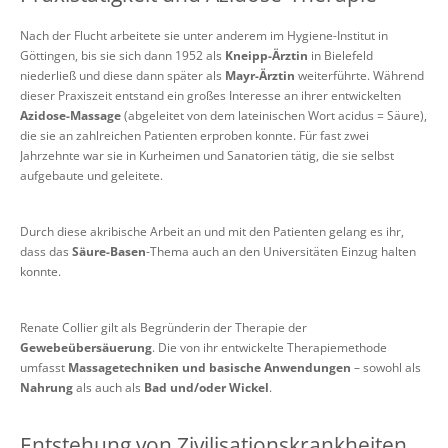
Nach der Flucht arbeitete sie unter anderem im Hygiene-Institut in
Göttingen, bis sie sich dann 1952 als
Kneipp-Ärztin
in Bielefeld
niederließ und diese dann später als
Mayr-Ärztin
weiterführte. Während
dieser Praxiszeit entstand ein großes Interesse an ihrer entwickelten
Azidose-Massage
(abgeleitet von dem lateinischen Wort acidus = Säure),
die sie an zahlreichen Patienten erproben konnte. Für fast zwei
Jahrzehnte war sie in Kurheimen und Sanatorien tätig, die sie selbst
aufgebaute und geleitete.
Durch diese akribische Arbeit an und mit den Patienten gelang es ihr,
dass das
Säure-Basen
-Thema auch an den Universitäten Einzug halten
konnte.
Renate Collier gilt als Begründerin der Therapie der
Gewebeübersäuerung
. Die von ihr entwickelte Therapiemethode
umfasst
Massagetechniken und basische Anwendungen
– sowohl als
Nahrung
als auch als
Bad und/oder Wickel
.
Entstehung von Zivilisationskrankheiten,