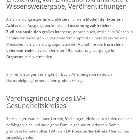
Wissensweitergabe, Veröffentlichungen
Als Ernährungsexpertin erzielte sie mit ihrem
Modell der latenten
Azidose
als Ausgangspunkt für die
Entstehung zahlreicher
Zivilisationsleiden
großes Interesse, gerade auch, weil sie ihr Wissen in
Seminaren weitergab. Unter anderem empfahl sie bereits erkrankten
Menschen, die Ernährung zugunsten der Aufnahme von
basischen
Lebensmitteln
zu verändern, um Übersäuerungsvorgänge im
Organismus zu vermeiden.
In ihren Siebzigern erlangte ihr Buch „Wie neugeboren durch
Darmreinigung“ erneut einen großen Erfolg.
Vereinsgründung des LVH-
Gesundheitskreises
Ihr Anliegen war es, über
L
ernen,
V
orbeugen,
H
eilen auch Laien dazu zu
befähigen, sich und die eigene Familie gesund zu erhalten. Somit
gründete Renate Collier 1981 den
LVH-Gesundheitskreis
. Hier sollten
Grundlagen der: