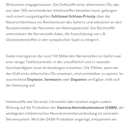
Wirksames entgegensetzen. Die Duftstoffe eines ätherischen Öls, das
aus über 300 verschiedenen Inhaltsstoffen bestehen kann, gelangen
nach einem ausgeklügelten
Schlüssel-Schloss-Prinzip
über die
Nasenschleimhaut ins Riechzentrum des Gehirns und aktivieren an den
Rezeptorstellen der Neuronen ein Aktionspotenzial. Die Riechstoffe
unterstützen die Nervenzelle dabei, die Ausschüttung von z.B.
Glücksbotenstoffen in den synaptischen Spalt zu steigern.
Dabei interagieren die rund 100 Milliarden Nervenzellen im Gehirn wie
eine riesige Telefonzentrale, in der unaufhörlich und in rasender
Geschwindigkeit neue Verbindungen entstehen. Die Effekte, wenn wir
den Duft eines ätherischen Öls einatmen, sind unmittelbar zu spüren. Ist
ausreichend
Oxytocin
,
Serotonin
oder
Dopamin
verfügbar, hellt sich
die Stimmung auf.
Inhaltsstoffe wie Geraniol, Citronellol oder Linalool zeigen zudem
Wirkung auf die Produktion der
Gamma-Aminobuttersäure (GABA)
, der
wichtigsten inhibitorischen Neurotransmitterverbindung im zentralen
Nervensystem. Wird die GABA-Produktion angeregt, entspannen wir.