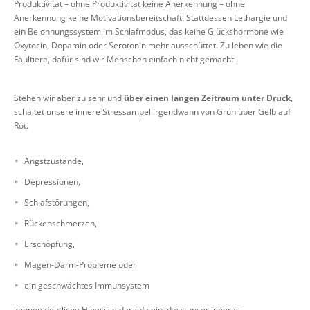
Produktivität – ohne Produktivität keine Anerkennung – ohne
Anerkennung keine Motivationsbereitschaft. Stattdessen Lethargie und
ein Belohnungssystem im Schlafmodus, das keine Glückshormone wie
Oxytocin, Dopamin oder Serotonin mehr ausschüttet. Zu leben wie die
Faultiere, dafür sind wir Menschen einfach nicht gemacht.
Stehen wir aber zu sehr und
über einen langen Zeitraum unter Druck
,
schaltet unsere innere Stressampel irgendwann von Grün über Gelb auf
Rot.
Angstzustände,
Depressionen,
Schlafstörungen,
Rückenschmerzen,
Erschöpfung,
Magen-Darm-Probleme oder
ein geschwächtes Immunsystem
können deutliche Hinweise darauf sein, dass unser inneres